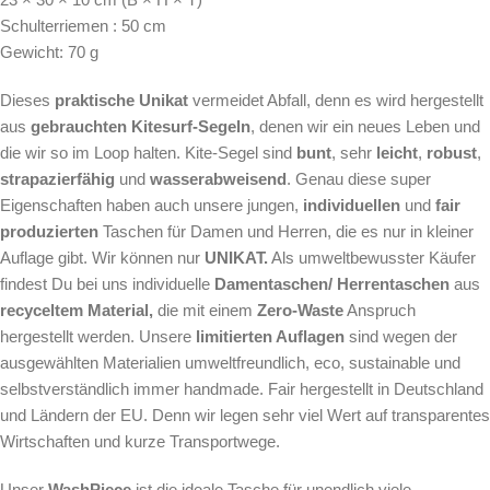
Schulterriemen : 50 cm
Gewicht: 70 g
Dieses
praktische
Unikat
vermeidet Abfall, denn es wird hergestellt
aus
gebrauchten Kitesurf-Segeln
, denen wir ein neues Leben und
die wir so im Loop halten. Kite-Segel sind
bunt
, sehr
leicht
,
robust
,
strapazierfähig
und
wasserabweisend
. Genau diese super
Eigenschaften haben auch unsere jungen,
individuellen
und
fair
produzierten
Taschen für Damen und Herren, die es nur in kleiner
Auflage gibt. Wir können nur
UNIKAT.
Als
umweltbewusster Käufer
findest Du bei uns individuelle
Damentaschen/ Herrentaschen
aus
recyceltem Material,
die mit einem
Zero-Waste
Anspruch
hergestellt werden.
Unsere
limitierten Auflagen
sind wegen der
ausgewählten Materialien umweltfreundlich, eco, sustainable und
selbstverständlich immer handmade. Fair hergestellt in Deutschland
und Ländern der EU. Denn wir legen sehr viel Wert auf transparentes
Wirtschaften und kurze Transportwege.
Unser
WashPiece
ist die ideale Tasche für unendlich viele