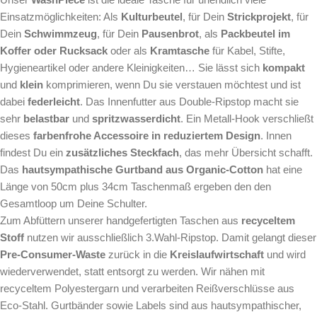
Einsatzmöglichkeiten: Als
Kulturbeutel
, für Dein
Strickprojekt
, für
Dein
Schwimmzeug
, für Dein
Pausenbrot
, als
Packbeutel im
Koffer oder Rucksack
oder als
Kramtasche
für Kabel, Stifte,
Hygieneartikel oder andere Kleinigkeiten… Sie lässt sich
kompakt
und
klein
komprimieren, wenn Du sie verstauen möchtest und ist
dabei
federleicht
. Das Innenfutter aus Double-Ripstop macht sie
sehr
belastbar
und
spritzwasserdicht
. Ein Metall-Hook verschließt
dieses
farbenfrohe Accessoire in reduziertem Design
. Innen
findest Du ein
zusätzliches Steckfach
, das mehr Übersicht schafft.
Das
hautsympathische Gurtband aus Organic-Cotton
hat eine
Länge von 50cm plus 34cm Taschenmaß ergeben den den
Gesamtloop um Deine Schulter.
Zum Abfüttern unserer handgefertigten Taschen aus
recyceltem
Stoff
nutzen wir ausschließlich 3.Wahl-Ripstop. Damit gelangt dieser
Pre-Consumer-Waste
zurück in die
Kreislaufwirtschaft
und wird
wiederverwendet, statt entsorgt zu werden. Wir nähen mit
recyceltem Polyestergarn und verarbeiten Reißverschlüsse aus
Eco-Stahl. Gurtbänder sowie Labels sind aus hautsympathischer,