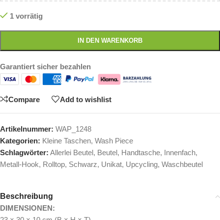
1 vorrätig
IN DEN WARENKORB
Garantiert sicher bezahlen
Compare
Add to wishlist
Artikelnummer:
WAP_1248
Kategorien:
Kleine Taschen
,
Wash Piece
Schlagwörter:
Allerlei Beutel
,
Beutel
,
Handtasche
,
Innenfach
,
Metall-Hook
,
Rolltop
,
Schwarz
,
Unikat
,
Upcycling
,
Waschbeutel
Beschreibung
DIMENSIONEN:
23 × 30 × 10 cm (B × H × T)