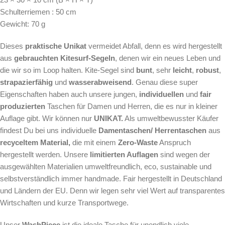
Schulterriemen : 50 cm
Gewicht: 70 g
Dieses
praktische
Unikat
vermeidet Abfall, denn es wird hergestellt
aus
gebrauchten Kitesurf-Segeln
, denen wir ein neues Leben und
die wir so im Loop halten. Kite-Segel sind
bunt
, sehr
leicht
,
robust
,
strapazierfähig
und
wasserabweisend
. Genau diese super
Eigenschaften haben auch unsere jungen,
individuellen
und
fair
produzierten
Taschen für Damen und Herren, die es nur in kleiner
Auflage gibt. Wir können nur
UNIKAT.
Als
umweltbewusster Käufer
findest Du bei uns individuelle
Damentaschen/ Herrentaschen
aus
recyceltem Material,
die mit einem
Zero-Waste
Anspruch
hergestellt werden.
Unsere
limitierten Auflagen
sind wegen der
ausgewählten Materialien umweltfreundlich, eco, sustainable und
selbstverständlich immer handmade. Fair hergestellt in Deutschland
und Ländern der EU. Denn wir legen sehr viel Wert auf transparentes
Wirtschaften und kurze Transportwege.
Unser
WashPiece
ist die ideale Tasche für unendlich viele