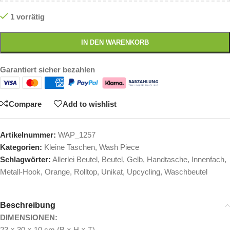
1 vorrätig
IN DEN WARENKORB
Garantiert sicher bezahlen
Compare
Add to wishlist
Artikelnummer:
WAP_1257
Kategorien:
Kleine Taschen
,
Wash Piece
Schlagwörter:
Allerlei Beutel
,
Beutel
,
Gelb
,
Handtasche
,
Innenfach
,
Metall-Hook
,
Orange
,
Rolltop
,
Unikat
,
Upcycling
,
Waschbeutel
Beschreibung
DIMENSIONEN:
23 × 30 × 10 cm (B × H × T)