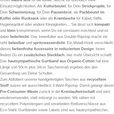
Einsatzmöglichkeiten: Als
Kulturbeutel
, für Dein
Strickprojekt
, für
Dein
Schwimmzeug
, für Dein
Pausenbrot
, als
Packbeutel im
Koffer oder Rucksack
oder als
Kramtasche
für Kabel, Stifte,
Hygieneartikel oder andere Kleinigkeiten… Sie lässt sich
kompakt
und
klein
komprimieren, wenn Du sie verstauen möchtest und ist
dabei
federleicht
. Das Innenfutter aus Double-Ripstop macht sie
sehr
belastbar
und
spritzwasserdicht
. Ein Metall-Hook verschließt
dieses
farbenfrohe Accessoire in reduziertem Design
. Innen
findest Du ein
zusätzliches Steckfach
, das mehr Übersicht schafft.
Das
hautsympathische Gurtband aus Organic-Cotton
hat eine
Länge von 50cm plus 34cm Taschenmaß ergeben den den
Gesamtloop um Deine Schulter.
Zum Abfüttern unserer handgefertigten Taschen aus
recyceltem
Stoff
nutzen wir ausschließlich 3.Wahl-Ripstop. Damit gelangt dieser
Pre-Consumer-Waste
zurück in die
Kreislaufwirtschaft
und wird
wiederverwendet, statt entsorgt zu werden. Wir nähen mit
recyceltem Polyestergarn und verarbeiten Reißverschlüsse aus
Eco-Stahl. Gurtbänder sowie Labels sind aus hautsympathischer,