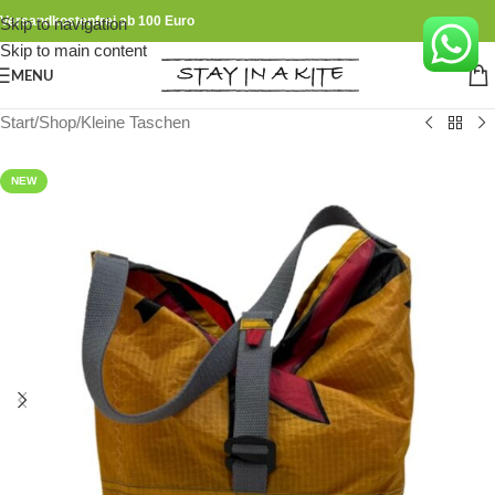
Versandkostenfrei ab 100 Euro
Skip to navigation
Skip to main content
MENU
Start
/
Shop
/
Kleine Taschen
NEW