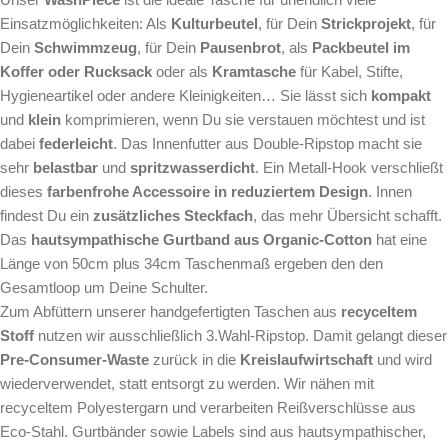
Einsatzmöglichkeiten: Als
Kulturbeutel
, für Dein
Strickprojekt
, für
Dein
Schwimmzeug
, für Dein
Pausenbrot
, als
Packbeutel im
Koffer oder Rucksack
oder als
Kramtasche
für Kabel, Stifte,
Hygieneartikel oder andere Kleinigkeiten… Sie lässt sich
kompakt
und
klein
komprimieren, wenn Du sie verstauen möchtest und ist
dabei
federleicht
. Das Innenfutter aus Double-Ripstop macht sie
sehr
belastbar
und
spritzwasserdicht
. Ein Metall-Hook verschließt
dieses
farbenfrohe Accessoire in reduziertem Design
. Innen
findest Du ein
zusätzliches Steckfach
, das mehr Übersicht schafft.
Das
hautsympathische Gurtband aus Organic-Cotton
hat eine
Länge von 50cm plus 34cm Taschenmaß ergeben den den
Gesamtloop um Deine Schulter.
Zum Abfüttern unserer handgefertigten Taschen aus
recyceltem
Stoff
nutzen wir ausschließlich 3.Wahl-Ripstop. Damit gelangt dieser
Pre-Consumer-Waste
zurück in die
Kreislaufwirtschaft
und wird
wiederverwendet, statt entsorgt zu werden. Wir nähen mit
recyceltem Polyestergarn und verarbeiten Reißverschlüsse aus
Eco-Stahl. Gurtbänder sowie Labels sind aus hautsympathischer,