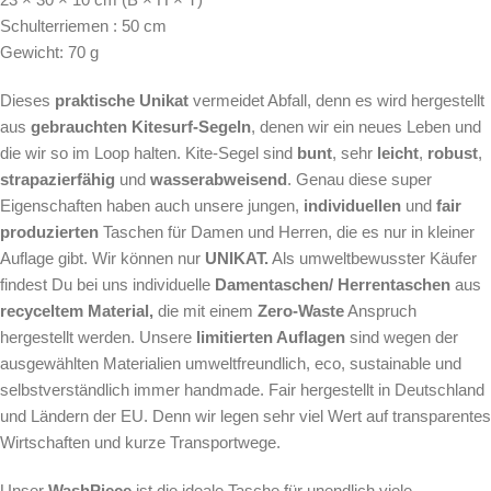
Schulterriemen : 50 cm
Gewicht: 70 g
Dieses
praktische
Unikat
vermeidet Abfall, denn es wird hergestellt
aus
gebrauchten Kitesurf-Segeln
, denen wir ein neues Leben und
die wir so im Loop halten. Kite-Segel sind
bunt
, sehr
leicht
,
robust
,
strapazierfähig
und
wasserabweisend
. Genau diese super
Eigenschaften haben auch unsere jungen,
individuellen
und
fair
produzierten
Taschen für Damen und Herren, die es nur in kleiner
Auflage gibt. Wir können nur
UNIKAT.
Als
umweltbewusster Käufer
findest Du bei uns individuelle
Damentaschen/ Herrentaschen
aus
recyceltem Material,
die mit einem
Zero-Waste
Anspruch
hergestellt werden.
Unsere
limitierten Auflagen
sind wegen der
ausgewählten Materialien umweltfreundlich, eco, sustainable und
selbstverständlich immer handmade. Fair hergestellt in Deutschland
und Ländern der EU. Denn wir legen sehr viel Wert auf transparentes
Wirtschaften und kurze Transportwege.
Unser
WashPiece
ist die ideale Tasche für unendlich viele