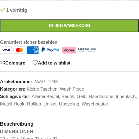
1 vorrätig
IN DEN WARENKORB
Garantiert sicher bezahlen
Compare
Add to wishlist
Artikelnummer:
WAP_1243
Kategorien:
Kleine Taschen
,
Wash Piece
Schlagwörter:
Allerlei Beutel
,
Beutel
,
Gelb
,
Handtasche
,
Innenfach
,
Metall-Hook
,
Rolltop
,
Unikat
,
Upcycling
,
Waschbeutel
Beschreibung
DIMENSIONEN:
23 × 30 × 10 cm (B × H × T)