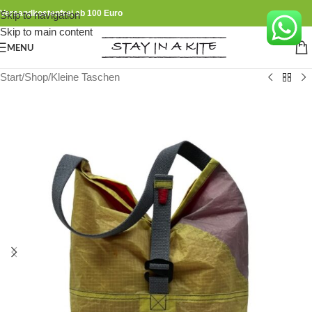
Versandkostenfrei ab 100 Euro
Skip to navigation
Skip to main content
MENU
Start
/
Shop
/
Kleine Taschen