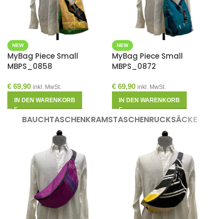
NEW
NEW
MyBag Piece Small
MyBag Piece Small
MBPS_0858
MBPS_0872
€
69,90
€
69,90
inkl. MwSt.
inkl. MwSt.
IN DEN WARENKORB
IN DEN WARENKORB
BAUCHTASCHEN
KRAMSTASCHEN
RUCKSÄCKE