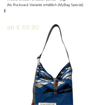
riesengroß - superleicht
ab € 69.90
€ 49,90
ab € 149.90