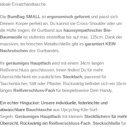
ideale Ersatzhandtasche.
Die
BumBag SMALL
ist
ergonomisch geformt
und passt sich
Deinem Körper perfekt an. Du kannst sie Cross-Shoulder oder um
die Hüfte tragen; ihr Gurtband aus
haussympathischer Bio-
Baumwolle
ist stufenlos einstellbar bis auf max. 125cm. Dank der
massiven, technischen Metallschließe gibt es
garantiert
KEIN
Nachrutschen
des Gurtbandes.
Ihr
geräumiges Hauptfach
wird mit einem 34cm langen
Reißverschluss geschlossen. Innen findest Du für mehr
Übersichtlichkeit ein zusätzliches
Steckfach
; passend für
Taschentücher, Stift oder Pflaster. Rückwärtig befindet sich ein 16cm
langes
Reißverschluss-Fach
für beispielsweise Dein Handy.
Ein echter Hingucker: Unsere individuelle, federleichte und
abwaschbare
Bauchtasche
aus Upcycling-Kite-Surf-
Segeln.
Geräumiges Hauptfach
mit kleinem
Steckfächern
für mehr
Übersicht. Rückwärtig ein
Reißverschluss-Fach
.
Steckschließe
für