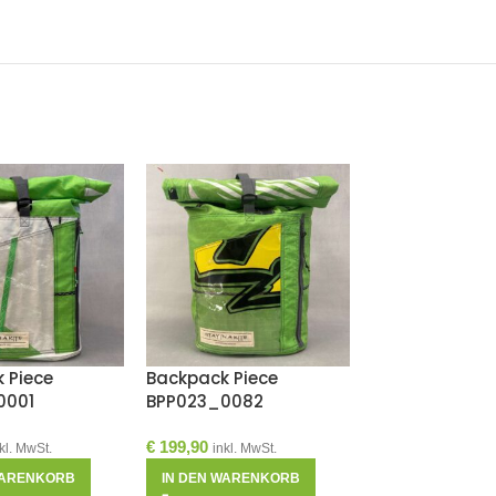
 Piece
Backpack Piece
STREET PIECE
0001
BPP023_0082
STP021_0017 F
LARGE
€
199,90
kl. MwSt.
inkl. MwSt.
€
289,00
inkl. MwS
WARENKORB
IN DEN WARENKORB