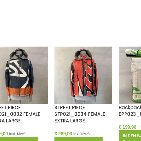
EET PIECE
STREET PIECE
Backpack
021_0032 FEMALE
STP021_0034 FEMALE
BPP023_
RA LARGE
EXTRA LARGE
€
199,90
in
9,00
€
289,00
inkl. MwSt.
inkl. MwSt.
IN DEN 