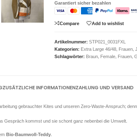
Garantiert sicher bezahlen
Compare
Add to wishlist
Artikelnummer:
STP021_0031FXL
Kategorien:
Extra Large 46/48
,
Frauen
,
Schlagwörter:
Braun
,
Female
,
Frauen
,
G
G
ZUSÄTZLICHE INFORMATIONEN
ZAHLUNG UND VERSAND
arbeitung gebrauchter Kites und unseren Zero-Waste-Anspruch; denn 
r ins Gespräch kommst und sie schont ganz nebenbei die Umwelt.
chem
Bio-Baumwoll-Teddy
.