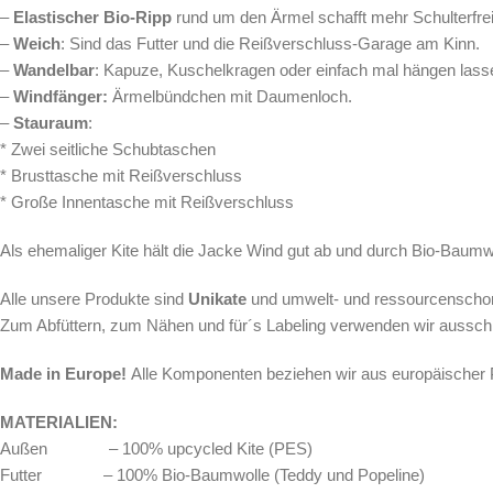
–
Elastischer
Bio-Ripp
rund um den Ärmel schafft mehr Schulterfrei
–
Weich
: Sind das Futter und die Reißverschluss-Garage am Kinn.
–
Wandelbar
: Kapuze, Kuschelkragen oder einfach mal hängen lasse
–
Windfänger:
Ärmelbündchen mit Daumenloch.
–
Stauraum
:
* Zwei seitliche Schubtaschen
* Brusttasche mit Reißverschluss
* Große Innentasche mit Reißverschluss
Als ehemaliger Kite hält die Jacke Wind gut ab und durch Bio-Baum
Alle unsere Produkte sind
Unikate
und umwelt- und ressourcenschone
Zum Abfüttern, zum Nähen und für´s Labeling verwenden wir aussch
Made in Europe!
Alle Komponenten beziehen wir aus europäischer 
MATERIALIEN:
Außen – 100% upcycled Kite (PES)
Futter – 100% Bio-Baumwolle (Teddy und Popeline)