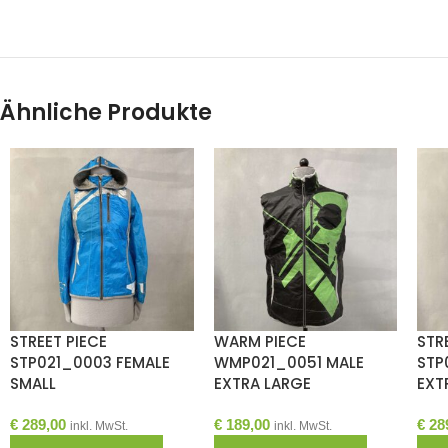
Ähnliche Produkte
STREET PIECE
WARM PIECE
STR
STP021_0003 FEMALE
WMP021_0051 MALE
STP
SMALL
EXTRA LARGE
EXT
€
289,00
€
189,00
€
28
inkl. MwSt.
inkl. MwSt.