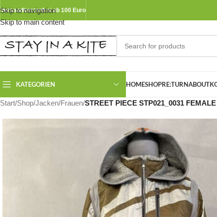
Skip to navigation
Versandkostenfrei ab 100 Euro
Skip to main content
KATEGORIEN
HOME
SHOP
RE:TURN
ABOUT
K
Start
/
Shop
/
Jacken
/
Frauen
/
STREET PIECE STP021_0031 FEMAL