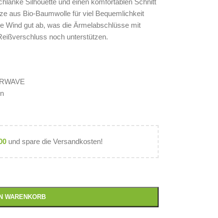
chlanke Silhouette und einen komfortablen Schnitt
tze aus Bio-Baumwolle für viel Bequemlichkeit
ke Wind gut ab, was die Ärmelabschlüsse mit
Reißverschluss noch unterstützen.
VERWAVE
en
00
und spare die Versandkosten!
EN WARENKORB