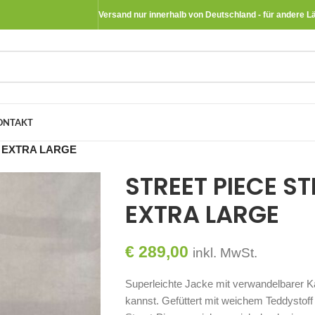
Versand nur innerhalb von Deutschland - für andere L
ONTAKT
E EXTRA LARGE
STREET PIECE S
EXTRA LARGE
€
289,00
inkl. MwSt.
Superleichte Jacke mit verwandelbarer K
kannst. Gefüttert mit weichem Teddystof