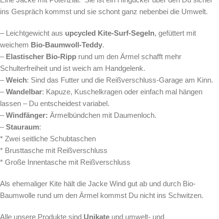
ins Gespräch kommst und sie schont ganz nebenbei die Umwelt.
– Leichtgewicht aus
upcycled Kite-Surf-Segeln
, gefüttert mit
weichem
Bio-Baumwoll-Teddy
.
–
Elastischer
Bio-Ripp
rund um den Ärmel schafft mehr
Schulterfreiheit und ist weich am Handgelenk.
–
Weich
: Sind das Futter und die Reißverschluss-Garage am Kinn.
–
Wandelbar
: Kapuze, Kuschelkragen oder einfach mal hängen
lassen – Du entscheidest variabel.
–
Windfänger:
Ärmelbündchen mit Daumenloch.
–
Stauraum
:
* Zwei seitliche Schubtaschen
* Brusttasche mit Reißverschluss
* Große Innentasche mit Reißverschluss
Als ehemaliger Kite hält die Jacke Wind gut ab und durch Bio-
Baumwolle rund um den Ärmel kommst Du nicht ins Schwitzen.
Alle unsere Produkte sind
Unikate
und umwelt- und