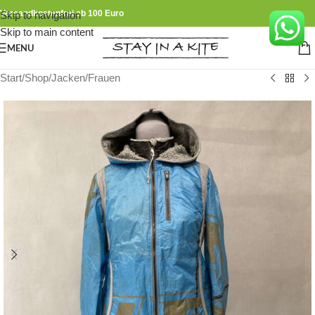
Versandkostenfrei ab 100 Euro
Skip to navigation
Skip to main content
MENU
Start
/
Shop
/
Jacken
/
Frauen