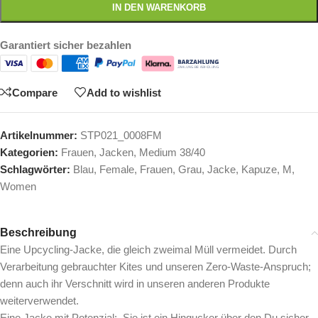
IN DEN WARENKORB
Garantiert sicher bezahlen
Compare
Add to wishlist
Artikelnummer:
STP021_0008FM
Kategorien:
Frauen
,
Jacken
,
Medium 38/40
Schlagwörter:
Blau
,
Female
,
Frauen
,
Grau
,
Jacke
,
Kapuze
,
M
,
Women
Beschreibung
Eine Upcycling-Jacke, die gleich zweimal Müll vermeidet. Durch
Verarbeitung gebrauchter Kites und unseren Zero-Waste-Anspruch;
denn auch ihr Verschnitt wird in unseren anderen Produkte
weiterverwendet.
Eine Jacke mit Potenzial: Sie ist ein Hingucker über den Du sicher