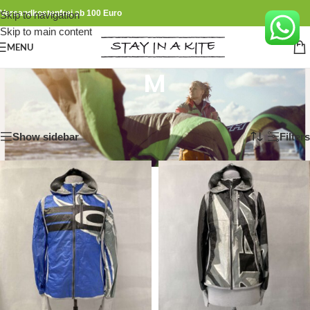
Versandkostenfrei ab 100 Euro
Skip to navigation
Skip to main content
MENU
M
Start
/
Produkt Größe
/
M
Alle 6 Ergebnisse werden angezeigt
Show sidebar
Filters