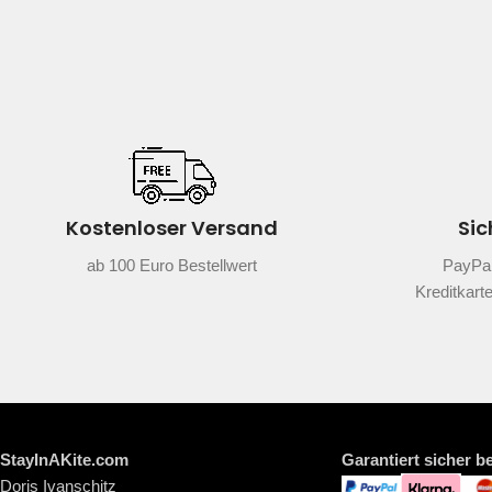
Kostenloser Versand
Sic
ab 100 Euro Bestellwert
PayPal
Kreditkart
StayInAKite.com
Garantiert sicher b
Doris Ivanschitz