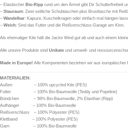
– Elastischer
Bio-Ripp
rund um den Ärmel gibt Dir Schulterfreiheit 
–
Stauraum
: Zwei seitliche Schubtaschen plus Brusttasche mit Rei
–
Wandelbar
: Kapuze, Kuschelkragen oder einfach mal hängen lasse
–
Weich
: Sind das Futter und die Reißverschluss-Garage am Kinn.
Als ehemaliger Kite hält die Jacke Wind gut ab und auch einem klei
Alle unsere Produkte sind
Unikate
und umwelt- und ressourcenschone
Made in Europe!
Alle Komponenten beziehen wir aus europäischer 
MATERIALIEN:
Außen – 100% upcycled Kite (PES)
Futter – 100% Bio-Baumwolle (Teddy und Popeline)
Bündchen – 98% Bio-Baumwolle, 2% Elasthan (Ripp)
Aufhänger – 100% Bio-Baumwolle
Reißverschluss – 100% Polyester (PES)
Klettband – 100% Polyester (PES)
Garn – 100% Bio-Baumwolle