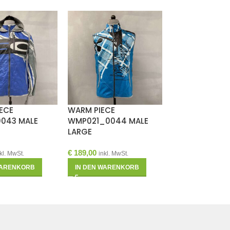
IECE
WARM PIECE
Family Piece S
0043 MALE
WMP021_0044 MALE
FAPS_1159
LARGE
€
149,90
inkl. MwS
€
189,00
kl. MwSt.
inkl. MwSt.
IN DEN WAREN
WARENKORB
IN DEN WARENKORB