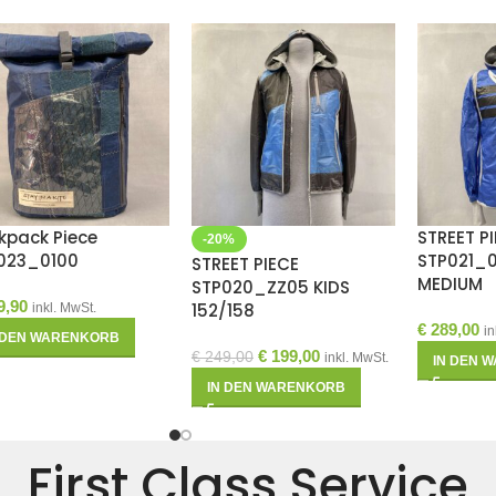
kpack Piece
STREET P
-20%
023_0100
STP021_
STREET PIECE
MEDIUM
STP020_ZZ05 KIDS
9,90
152/158
inkl. MwSt.
€
289,00
in
 DEN WARENKORB
€
199,00
€
249,00
inkl. MwSt.
IN DEN 
IN DEN WARENKORB
First Class Service