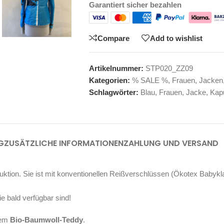
Garantiert sicher bezahlen
Compare
Add to wishlist
Artikelnummer:
STP020_ZZ09
Kategorien:
% SALE %
,
Frauen
,
Jacken
Schlagwörter:
Blau
,
Frauen
,
Jacke
,
Kap
G
ZUSÄTZLICHE INFORMATIONEN
ZAHLUNG UND VERSAND
ktion. Sie ist mit konventionellen Reißverschlüssen (Ökotex Babyklas
ie bald verfügbar sind!
chem
Bio-Baumwoll-Teddy
.