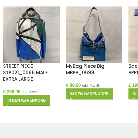
STREET PIECE
MyBag Piece Big
Bac
STP021_0066 MALE
MBPB_0698
BPP
EXTRA LARGE
€
89,90
€
19
inkl. MwSt.
€
289,00
inkl. MwSt.
IN DEN WARENKORB
IN
IN DEN WARENKORB