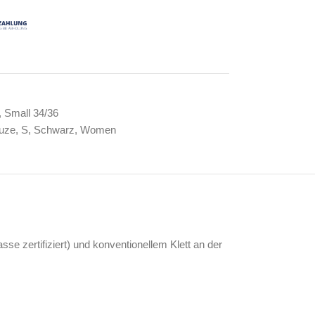
,
Small 34/36
uze
,
S
,
Schwarz
,
Women
se zertifiziert) und konventionellem Klett an der