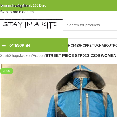
Skip to navigation
Versandkostenfrei ab 100 Euro
Skip to main content
KATEGORIEN
HOME
SHOP
RE:TURN
ABOUT
K
Start
/
Shop
/
Jacken
/
Frauen
/
STREET PIECE STP020_ZZ09 WOMEN
-18%