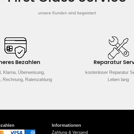
unsere Kunden sind begeistert
heres Bezahlen
Reparatur Ser
, Klarna, Überweisung,
kostenloser Reparatur Se
e, Rechnung, Ratenzahlung
Leben lang
ezahlen
Informationen
Zahlung & Versand