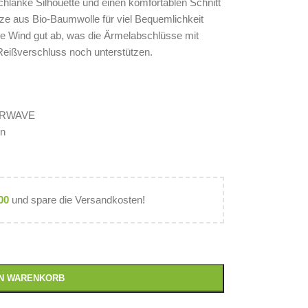
chlanke Silhouette und einen komfortablen Schnitt
tze aus Bio-Baumwolle für viel Bequemlichkeit
ke Wind gut ab, was die Ärmelabschlüsse mit
Reißverschluss noch unterstützen.
VERWAVE
en
00
und spare die Versandkosten!
EN WARENKORB