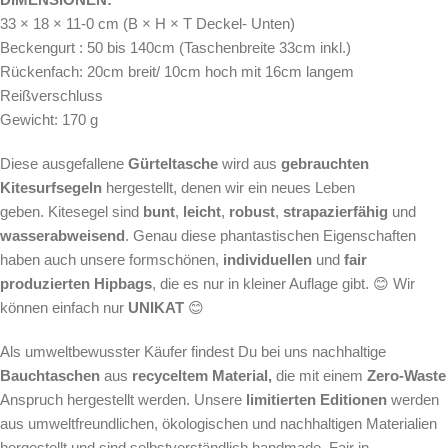
33 × 18 × 11-0 cm (B × H × T Deckel- Unten)
Beckengurt : 50 bis 140cm (Taschenbreite 33cm inkl.)
Rückenfach: 20cm breit/ 10cm hoch mit 16cm langem
Reißverschluss
Gewicht: 170 g
Diese ausgefallene
Gürteltasche
wird aus
gebrauchten
Kitesurfsegeln
hergestellt, denen wir ein neues Leben
geben. Kitesegel sind
bunt
,
leicht
,
robust
,
strapazierfähig
und
wasserabweisend
. Genau diese phantastischen Eigenschaften
haben auch unsere formschönen,
individuellen
und
fair
produzierten Hipbags
, die es nur in kleiner Auflage gibt. 😊 Wir
können einfach nur
UNIKAT
😊
Als
umweltbewusster Käufer findest Du bei uns nachhaltige
Bauchtaschen
aus
recyceltem Material,
die mit einem
Zero-Waste
Anspruch hergestellt werden.
Unsere
limitierten Editionen
werden
aus umweltfreundlichen, ökologischen und nachhaltigen Materialien
hergestellt und sind selbstverständlich handmade. Fair in