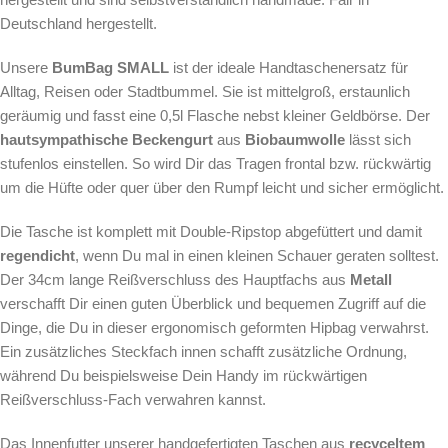
Deutschland hergestellt.
Unsere
BumBag SMALL
ist der ideale Handtaschenersatz für
Alltag, Reisen oder Stadtbummel. Sie ist mittelgroß, erstaunlich
geräumig und fasst eine 0,5l Flasche nebst kleiner Geldbörse. Der
hautsympathische Beckengurt
aus
Biobaumwolle
lässt sich
stufenlos einstellen. So wird Dir das Tragen frontal bzw. rückwärtig
um die Hüfte oder quer über den Rumpf leicht und sicher ermöglicht.
Die Tasche ist komplett mit Double-Ripstop abgefüttert und damit
regendicht
, wenn Du mal in einen kleinen Schauer geraten solltest.
Der 34cm lange Reißverschluss des Hauptfachs aus
Metall
verschafft Dir einen guten Überblick und bequemen Zugriff auf die
Dinge, die Du in dieser ergonomisch geformten Hipbag verwahrst.
Ein zusätzliches Steckfach innen schafft zusätzliche Ordnung,
während Du beispielsweise Dein Handy im rückwärtigen
Reißverschluss-Fach verwahren kannst.
Das Innenfutter unserer handgefertigten Taschen aus
recyceltem