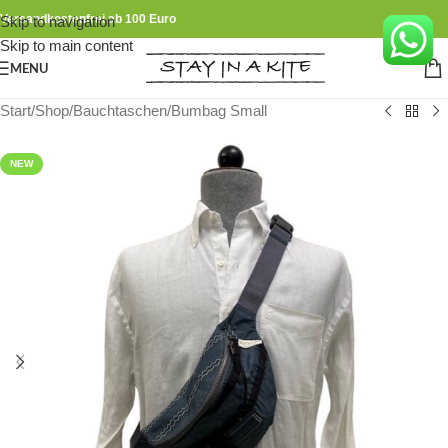
Versandkostenfrei ab 100 Euro
Skip to navigation
Skip to main content
MENU
Start
/
Shop
/
Bauchtaschen
/
Bumbag Small
NEW