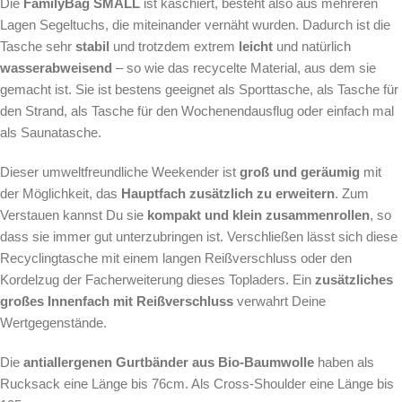
Die
FamilyBag SMALL
ist kaschiert, besteht also aus mehreren
Lagen Segeltuchs, die miteinander vernäht wurden. Dadurch ist die
Tasche sehr
stabil
und
trotzdem extrem
leicht
und natürlich
wasserabweisend
– so wie das recycelte Material, aus dem sie
gemacht ist. Sie ist bestens geeignet als Sporttasche, als Tasche für
den Strand, als Tasche für den Wochenendausflug oder einfach mal
als Saunatasche.
Dieser umweltfreundliche Weekender ist
groß und geräumig
mit
der Möglichkeit, das
Hauptfach
zusätzlich zu erweitern
. Zum
Verstauen kannst Du sie
kompakt und klein zusammenrollen
, so
dass sie immer gut unterzubringen ist. Verschließen lässt sich diese
Recyclingtasche mit einem langen Reißverschluss oder den
Kordelzug der Facherweiterung dieses Topladers. Ein
zusätzliches
großes Innenfach mit Reißverschluss
verwahrt Deine
Wertgegenstände.
Die
antiallergenen Gurtbänder aus Bio-Baumwolle
haben als
Rucksack eine Länge bis 76cm. Als Cross-Shoulder eine Länge bis