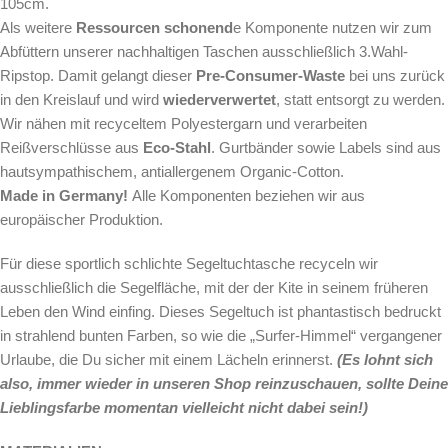
105cm.
Als weitere
Ressourcen schonend
e Komponente nutzen wir zum
Abfüttern unserer nachhaltigen Taschen ausschließlich 3.Wahl-
Ripstop. Damit gelangt dieser
Pre-Consumer-Waste
bei uns zurück
in den Kreislauf und wird
wiederverwertet
, statt entsorgt zu werden.
Wir nähen mit recyceltem Polyestergarn und verarbeiten
Reißverschlüsse aus
Eco-Stahl
. Gurtbänder sowie Labels sind aus
hautsympathischem, antiallergenem Organic-Cotton.
Made in Germany!
Alle Komponenten beziehen wir aus
europäischer Produktion.
Für diese sportlich schlichte Segeltuchtasche
recyceln wir
ausschließlich die Segelfläche, mit der der Kite in seinem früheren
Leben den Wind einfing. Dieses Segeltuch ist phantastisch bedruckt
in strahlend bunten Farben, so wie die „Surfer-Himmel“ vergangener
Urlaube, die Du sicher mit einem Lächeln erinnerst.
(Es lohnt sich
also, immer wieder in unseren Shop reinzuschauen, sollte Deine
Lieblingsfarbe momentan vielleicht nicht dabei sein!)