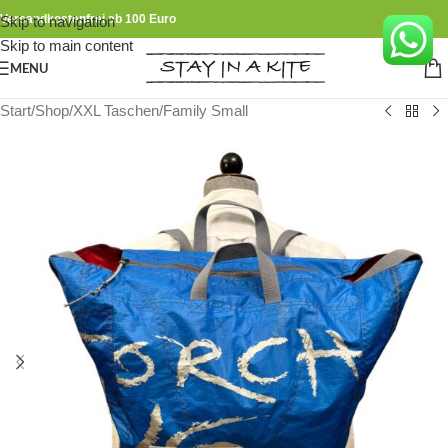
Versandkostenfrei ab 100 Euro
Skip to navigation
Skip to main content
MENU
Start
/
Shop
/
XXL Taschen
/
Family Small