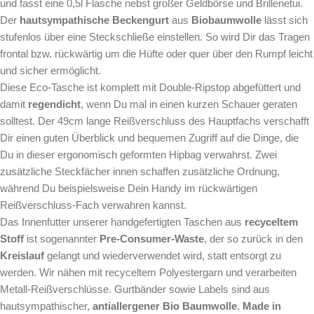
und fasst eine 0,5l Flasche nebst großer Geldbörse und Brillenetui.
Der
hautsympathische Beckengurt
aus
Biobaumwolle
lässt sich
stufenlos über eine Steckschließe einstellen. So wird Dir das Tragen
frontal bzw. rückwärtig um die Hüfte oder quer über den Rumpf leicht
und sicher ermöglicht.
Diese Eco-Tasche ist komplett mit Double-Ripstop abgefüttert und
damit
regendicht
, wenn Du mal in einen kurzen Schauer geraten
solltest. Der 49cm lange Reißverschluss des Hauptfachs verschafft
Dir einen guten Überblick und bequemen Zugriff auf die Dinge, die
Du in dieser ergonomisch geformten Hipbag verwahrst. Zwei
zusätzliche Steckfächer innen schaffen zusätzliche Ordnung,
während Du beispielsweise Dein Handy im rückwärtigen
Reißverschluss-Fach verwahren kannst.
Das Innenfutter unserer handgefertigten Taschen aus
recyceltem
Stoff
ist sogenannter
Pre-Consumer-Waste
, der so zurück in den
Kreislauf
gelangt
und wiederverwendet wird, statt entsorgt zu
werden. Wir nähen mit recyceltem Polyestergarn und verarbeiten
Metall-Reißverschlüsse. Gurtbänder sowie Labels sind aus
hautsympathischer,
antiallergener Bio Baumwolle
.
Made in