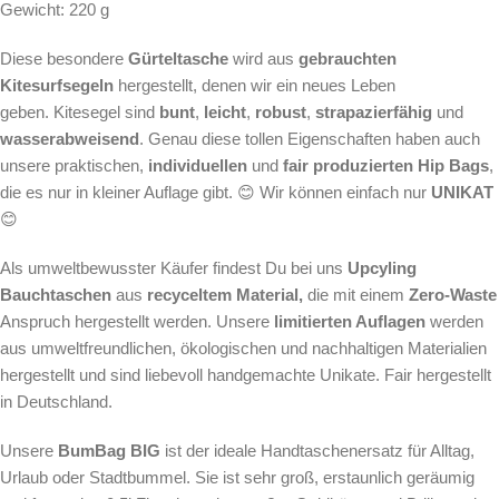
Gewicht: 220 g
Diese besondere
Gürteltasche
wird aus
gebrauchten
Kitesurfsegeln
hergestellt, denen wir ein neues Leben
geben. Kitesegel sind
bunt
,
leicht
,
robust
,
strapazierfähig
und
wasserabweisend
. Genau diese tollen Eigenschaften haben auch
unsere praktischen,
individuellen
und
fair produzierten Hip Bags
,
die es nur in kleiner Auflage gibt. 😊 Wir können einfach nur
UNIKAT
😊
Als
umweltbewusster Käufer findest Du bei uns
Upcyling
Bauchtaschen
aus
recyceltem Material,
die mit einem
Zero-Waste
Anspruch hergestellt werden.
Unsere
limitierten Auflagen
werden
aus umweltfreundlichen, ökologischen und nachhaltigen Materialien
hergestellt und sind liebevoll handgemachte Unikate. Fair hergestellt
in Deutschland.
Unsere
BumBag BIG
ist der ideale Handtaschenersatz für Alltag,
Urlaub oder Stadtbummel. Sie ist sehr groß, erstaunlich geräumig