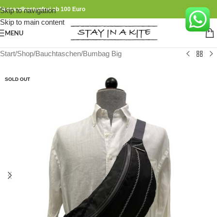
Versandkostenfrei ab 100 Euro
Skip to navigation
Skip to main content
MENU
Start
/
Shop
/
Bauchtaschen
/
Bumbag Big
SOLD OUT