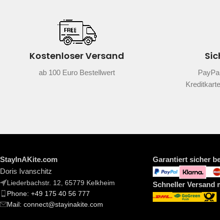
Kostenloser Versand
Sic
ab 100 Euro Bestellwert
PayPal
Kreditkart
StayInAKite.com
Garantiert sicher b
Doris Ivanschitz
Liederbachstr. 12, 65779 Kelkheim
Schneller Versand 
Phone: +49 175 40 56 777
Mail: connect@stayinakite.com