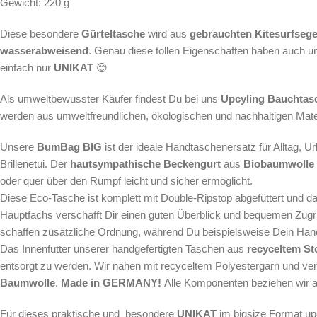
Gewicht: 220 g
Diese besondere
Gürteltasche
wird aus
gebrauchten Kitesurfseg
wasserabweisend
. Genau diese tollen Eigenschaften haben auch u
einfach nur
UNIKAT
😊
Als
umweltbewusster Käufer findest Du bei uns
Upcyling
Bauchtas
werden aus umweltfreundlichen, ökologischen und nachhaltigen Materia
Unsere
BumBag BIG
ist der ideale Handtaschenersatz für Alltag, 
Brillenetui. Der
hautsympathische Beckengurt
aus
Biobaumwolle
oder quer über den Rumpf leicht und sicher ermöglicht.
Diese Eco-Tasche ist komplett mit Double-Ripstop abgefüttert und d
Hauptfachs verschafft Dir einen guten Überblick und bequemen Zugri
schaffen zusätzliche Ordnung, während Du beispielsweise Dein Han
Das Innenfutter unserer handgefertigten Taschen aus
recyceltem St
entsorgt zu werden. Wir nähen mit recyceltem Polyestergarn und ve
Baumwolle
.
Made in GERMANY!
Alle Komponenten beziehen wir a
Für dieses praktische und besondere
UNIKAT
im bigsize Format up