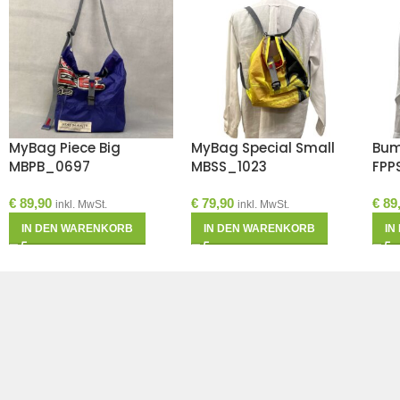
MyBag Piece Big
MyBag Special Small
Bum
MBPB_0697
MBSS_1023
FPP
€
89,90
€
79,90
€
89
inkl. MwSt.
inkl. MwSt.
IN DEN WARENKORB
IN DEN WARENKORB
IN