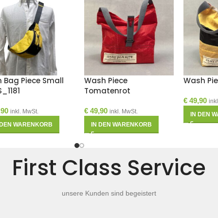
 Bag Piece Small
Wash Piece
Wash Pie
S_1181
Tomatenrot
€
49,90
ink
,90
€
49,90
inkl. MwSt.
inkl. MwSt.
IN DEN 
 DEN WARENKORB
IN DEN WARENKORB
First Class Service
unsere Kunden sind begeistert