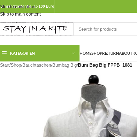
Skip to navigation
Versandkostenfrei ab 100 Euro
Skip to main content
KATEGORIEN
HOME
SHOP
RE:TURN
ABOUT
K
Start
/
Shop
/
Bauchtaschen
/
Bumbag Big
/
Bum Bag Big FPPB_1081