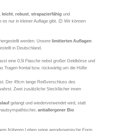
,
leicht
,
robust
,
strapazierfähig
und
ie es nur in kleiner Auflage gibt. 😊 Wir können
ergestellt werden.
Unsere
limitierten Auflagen
stellt in Deutschland.
fasst eine 0,5l Flasche nebst großer Geldbörse und
as Tragen frontal bzw. rückwärtig um die Hüfte
est. Der 49cm lange Reißverschluss des
wahrst. Zwei zusätzliche Steckfächer innen
slauf
gelangt
und wiederverwendet wird, statt
 hautsympathischer,
antiallergener Bio
seinem früheren Leben seine aerodynamische Form