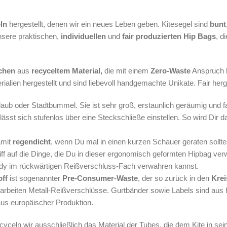
eln
hergestellt, denen wir ein neues Leben geben. Kitesegel sind
bunt
nsere praktischen,
individuellen
und
fair produzierten Hip Bags
, d
chen
aus
recyceltem Material,
die mit einem
Zero-Waste
Anspruch h
lien hergestellt und sind liebevoll handgemachte Unikate. Fair herge
Urlaub oder Stadtbummel. Sie ist sehr groß, erstaunlich geräumig und 
lässt sich stufenlos über eine Steckschließe einstellen. So wird Dir d
amit
regendicht
, wenn Du mal in einen kurzen Schauer geraten sollt
ff auf die Dinge, die Du in dieser ergonomisch geformten Hipbag ver
dy im rückwärtigen Reißverschluss-Fach verwahren kannst.
off
ist sogenannter
Pre-Consumer-Waste
, der so zurück in den
Krei
rarbeiten Metall-Reißverschlüsse. Gurtbänder sowie Labels sind aus
us europäischer Produktion.
cyceln wir ausschließlich das Material der Tubes, die dem Kite in 