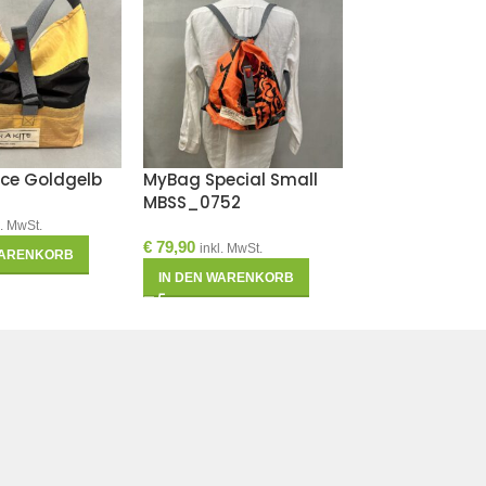
ce Goldgelb
MyBag Special Small
Wash Piece
MBSS_0752
WAP023_057
l. MwSt.
€
79,90
€
49,90
inkl. MwSt.
inkl. MwSt.
WARENKORB
IN DEN WARENKORB
IN DEN WAREN