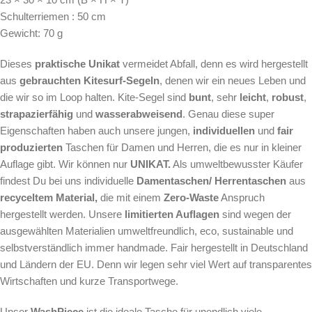
Schulterriemen : 50 cm
Gewicht: 70 g
Dieses
praktische
Unikat
vermeidet Abfall, denn es wird hergestellt
aus
gebrauchten Kitesurf-Segeln
, denen wir ein neues Leben und
die wir so im Loop halten. Kite-Segel sind
bunt
, sehr
leicht
,
robust
,
strapazierfähig
und
wasserabweisend
. Genau diese super
Eigenschaften haben auch unsere jungen,
individuellen
und
fair
produzierten
Taschen für Damen und Herren, die es nur in kleiner
Auflage gibt. Wir können nur
UNIKAT.
Als
umweltbewusster Käufer
findest Du bei uns individuelle
Damentaschen/ Herrentaschen
aus
recyceltem Material,
die mit einem
Zero-Waste
Anspruch
hergestellt werden.
Unsere
limitierten Auflagen
sind wegen der
ausgewählten Materialien umweltfreundlich, eco, sustainable und
selbstverständlich immer handmade. Fair hergestellt in Deutschland
und Ländern der EU. Denn wir legen sehr viel Wert auf transparentes
Wirtschaften und kurze Transportwege.
Unser
WashPiece
ist die ideale Tasche für unendlich viele