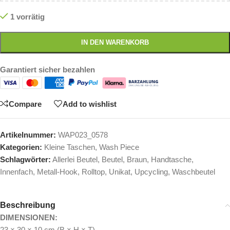
1 vorrätig
IN DEN WARENKORB
Garantiert sicher bezahlen
Compare
Add to wishlist
Artikelnummer:
WAP023_0578
Kategorien:
Kleine Taschen
,
Wash Piece
Schlagwörter:
Allerlei Beutel
,
Beutel
,
Braun
,
Handtasche
,
Innenfach
,
Metall-Hook
,
Rolltop
,
Unikat
,
Upcycling
,
Waschbeutel
Beschreibung
DIMENSIONEN:
23 × 30 × 10 cm (B × H × T)