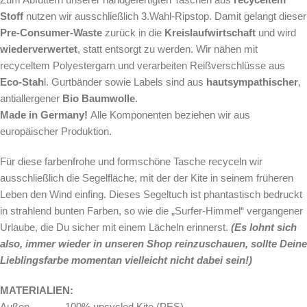
Stoff
nutzen wir ausschließlich 3.Wahl-Ripstop. Damit gelangt dieser
Pre-Consumer-Waste
zurück in die
Kreislaufwirtschaft
und wird
wiederverwertet
, statt entsorgt zu werden. Wir nähen mit
recyceltem Polyestergarn und verarbeiten Reißverschlüsse aus
Eco-Stah
l. Gurtbänder sowie Labels sind aus
hautsympathischer
,
antiallergener
Bio Baumwolle
.
Made in Germany!
Alle Komponenten beziehen wir aus
europäischer Produktion.
Für diese farbenfrohe und formschöne Tasche
recyceln wir
ausschließlich die Segelfläche, mit der der Kite in seinem früheren
Leben den Wind einfing. Dieses Segeltuch ist phantastisch bedruckt
in strahlend bunten Farben, so wie die „Surfer-Himmel“ vergangener
Urlaube, die Du sicher mit einem Lächeln erinnerst.
(Es lohnt sich
also, immer wieder in unseren Shop reinzuschauen, sollte Deine
Lieblingsfarbe momentan vielleicht nicht dabei sein!)
MATERIALIEN:
Außen – 100% upcycled Kite (PES)