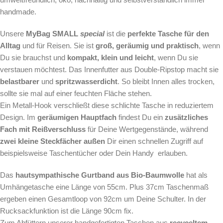
handmade.
Unsere
MyBag SMALL
special
ist die
perfekte Tasche für den
Alltag
und für Reisen. Sie ist
groß, geräumig und praktisch
, wenn
Du sie brauchst und
kompakt, klein und leicht
, wenn Du sie
verstauen möchtest. Das Innenfutter aus Double-Ripstop macht sie
belastbarer
und
spritzwasserdicht
. So bleibt Innen alles trocken,
sollte sie mal auf einer feuchten Fläche stehen.
Ein Metall-Hook verschließt diese schlichte Tasche in reduziertem
Design. Im
geräumigen Hauptfach
findest Du ein
zusätzliches
Fach mit Reißverschluss
für Deine Wertgegenstände, während
zwei kleine Steckfächer außen
Dir einen schnellen Zugriff auf
beispielsweise Taschentücher oder Dein Handy
erlauben.
Das
hautsympathische Gurtband aus Bio-Baumwolle
hat als
Umhängetasche eine Länge von 55cm. Plus 37cm Taschenmaß
ergeben einen Gesamtloop von 92cm um Deine Schulter. In der
Rucksackfunktion ist die Länge 90cm fix.
Zum Abfüttern unserer handgefertigten Taschen aus
recyceltem