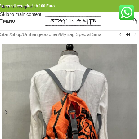
Versandkostenfrei ab 100 Euro
Skip to navigation
Skip to main content
MENU
Start
/
Shop
/
Umhängetaschen
/
MyBag Special Small