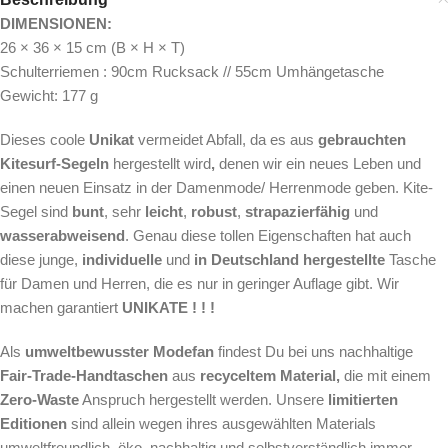
DIMENSIONEN:
26 × 36 × 15 cm (B × H × T)
Schulterriemen : 90cm Rucksack // 55cm Umhängetasche
Gewicht: 177 g
Dieses coole
Unikat
vermeidet Abfall, da es aus
gebrauchten
Kitesurf-Segeln
hergestellt wird
,
denen wir ein neues Leben und
einen neuen Einsatz in der Damenmode/ Herrenmode geben. Kite-
Segel sind
bunt
, sehr
leicht
,
robust
,
strapazierfähig
und
wasserabweisend
. Genau diese tollen Eigenschaften hat auch
diese junge,
individuelle
und
in Deutschland hergestellte
Tasche
für Damen und Herren, die es nur in geringer Auflage gibt. Wir
machen garantiert
UNIKATE ! ! !
Als
umweltbewusster
Modefan
findest Du bei uns nachhaltige
Fair-Trade-Handtaschen
aus
recyceltem Material,
die mit einem
Zero-Waste
Anspruch hergestellt werden.
Unsere
limitierten
Editionen
sind allein wegen ihres ausgewählten Materials
umweltfreundlich, öko, nachhaltig und selbstverständlich immer