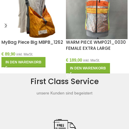
MyBag Piece Big MBPB_1262
WARM PIECE WMP021_0030
FEMALE EXTRA LARGE
€
89,90
inkl. MwSt.
€
189,00
inkl. MwSt.
IN DEN WARENKORB
IN DEN WARENKORB
First Class Service
unsere Kunden sind begeistert