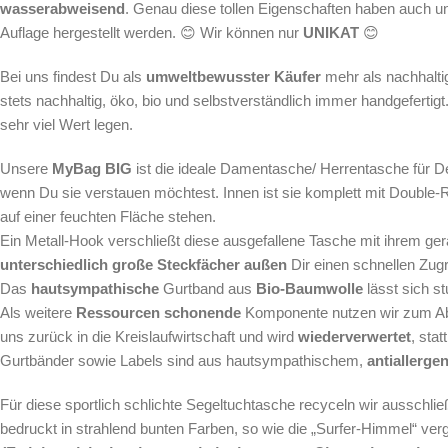
wasserabweisend
. Genau diese tollen Eigenschaften haben auch u
Auflage hergestellt werden. 😊 Wir können nur
UNIKAT
😊
Bei uns findest Du als
umweltbewusster
Käufer
mehr als nachhalt
stets nachhaltig, öko, bio und selbstverständlich immer handgefertig
sehr viel Wert legen.
Unsere
MyBag BIG
ist die ideale Damentasche/ Herrentasche für D
wenn Du sie verstauen möchtest. Innen ist sie komplett mit Double-R
auf einer feuchten Fläche stehen.
Ein Metall-Hook verschließt diese ausgefallene Tasche mit ihrem g
unterschiedlich große Steckfächer
außen
Dir einen schnellen Zugr
Das
hautsympathische
Gurtband aus
Bio-Baumwolle
lässt sich s
Als weitere
Ressourcen schonende
Komponente nutzen wir zum Abfü
uns zurück in die Kreislaufwirtschaft und wird
wiederverwertet
, sta
Gurtbänder sowie Labels sind aus hautsympathischem,
antiallerg
Für diese sportlich schlichte Segeltuchtasche
recyceln wir ausschlie
bedruckt in strahlend bunten Farben, so wie die „Surfer-Himmel“ ver