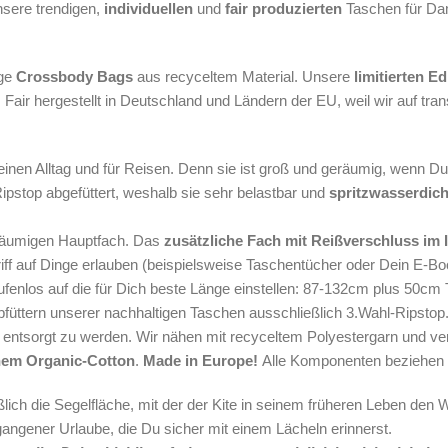
nsere trendigen,
individuellen
und
fair produzierten
Taschen für Dam
ige
Crossbody Bags
aus recyceltem Material.
Unsere
limitierten Ed
t. Fair hergestellt in Deutschland und Ländern der EU, weil wir auf t
einen Alltag und für Reisen. Denn sie ist groß und geräumig, wenn D
ipstop abgefüttert, weshalb sie sehr belastbar und
spritzwasserdich
eräumigen Hauptfach. Das
zusätzliche Fach mit Reißverschluss im 
iff auf Dinge erlauben (beispielsweise Taschentücher oder Dein E-Bo
tufenlos auf die für Dich beste Länge einstellen: 87-132cm plus 5
ttern unserer nachhaltigen Taschen ausschließlich 3.Wahl-Ripstop.
tt entsorgt zu werden. Wir nähen mit recyceltem Polyestergarn und ve
enem Organic-Cotton
.
Made in Europe!
Alle Komponenten beziehen w
ßlich die Segelfläche, mit der der Kite in seinem früheren Leben den W
gangener Urlaube, die Du sicher mit einem Lächeln erinnerst.