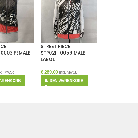
ECE
STREET PIECE
-18%
0003 FEMALE
STP021_0059 MALE
STREET PIECE
LARGE
STP020_ZZ07
MEDIUM
€
289,00
kl. MwSt.
inkl. MwSt.
€
237,0
€
289,00
WARENKORB
IN DEN WARENKORB
IN DEN WAREN