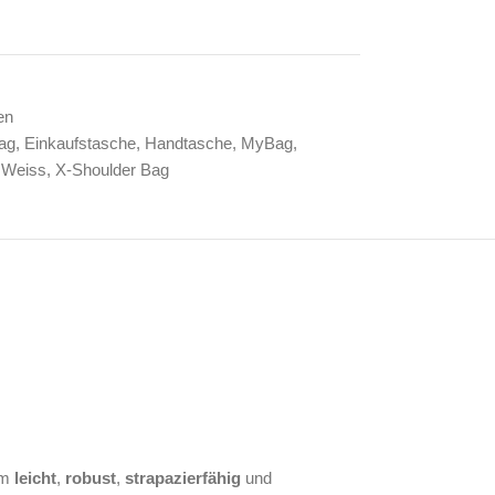
en
ag
,
Einkaufstasche
,
Handtasche
,
MyBag
,
Weiss
,
X-Shoulder Bag
em
leicht
,
robust
,
strapazierfähig
und