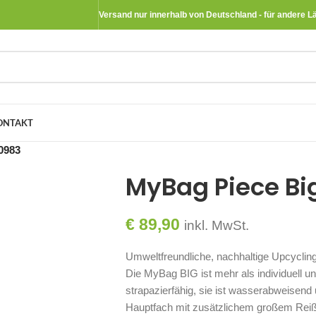
Versand nur innerhalb von Deutschland - für andere L
ONTAKT
0983
MyBag Piece B
€
89,90
inkl. MwSt.
Umweltfreundliche, nachhaltige Upcyclin
Die MyBag BIG ist mehr als individuell und
strapazierfähig, sie ist wasserabweisend 
Hauptfach mit zusätzlichem großem Reißv