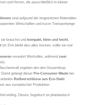
en und Herren, die ausschließlich in kleiner
itionen
sind aufgrund der eingesetzten Materialien
ransparentes Wirtschaften und kurze Transportwege
u sie brauchst und
kompakt, klein und leicht
,
t
ist: Drin bleibt also alles trocken, sollte sie mal
Inneren
verwahrt Wertvolles, während
zwei
ok).
0cm Taschenmaß ergeben den den Gesamtloop.
 Damit gelangt dieser
Pre-Consumer-Waste
bei
rarbeiten
Reißverschlüsse aus Eco-Stah
l.
ir aus europäischer Produktion.
ind einfing. Dieses Segeltuch ist phantastisch