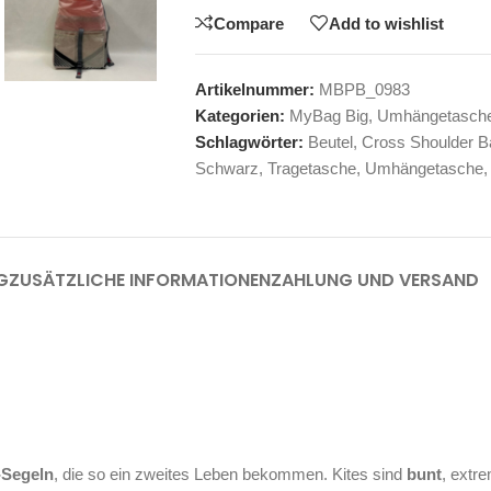
Compare
Add to wishlist
Artikelnummer:
MBPB_0983
Kategorien:
MyBag Big
,
Umhängetasch
Schlagwörter:
Beutel
,
Cross Shoulder B
Schwarz
,
Tragetasche
,
Umhängetasche
,
G
ZUSÄTZLICHE INFORMATIONEN
ZAHLUNG UND VERSAND
-Segeln
, die so ein zweites Leben bekommen. Kites sind
bunt
, extr