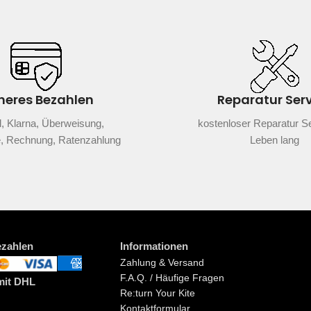
heres Bezahlen
Reparatur Ser
, Klarna, Überweisung,
kostenloser Reparatur Se
e, Rechnung, Ratenzahlung
Leben lang
ezahlen
Informationen
Zahlung & Versand
F.A.Q. / Häufige Fragen
mit DHL
Re:turn Your Kite
Kontaktformular