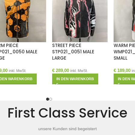
M PIECE
STREET PIECE
WARM PI
021_0050 MALE
STP021_0051 MALE
WMP021_
GE
LARGE
SMALL
9,00
€
289,00
€
189,00
inkl. MwSt.
inkl. MwSt.
in
 DEN WARENKORB
IN DEN WARENKORB
IN DEN 
First Class Service
unsere Kunden sind begeistert