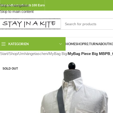
Skip to navigation
Versandkostenfrei ab 100 Euro
Skip to main content
KATEGORIEN
HOME
SHOP
RE:TURN
ABOUT
K
Start
/
Shop
/
Umhängetaschen
/
MyBag Big
/
MyBag Piece Big MBPB_
SOLD OUT