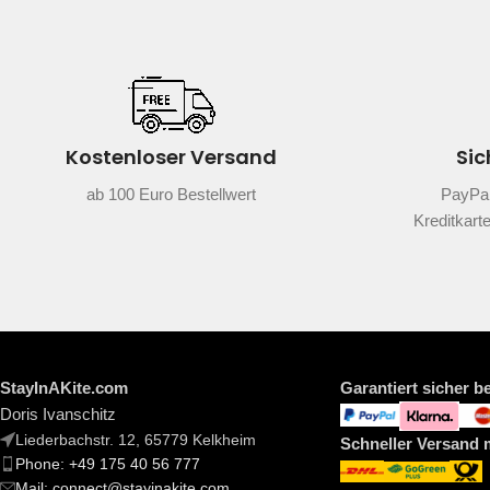
Kostenloser Versand
Sic
ab 100 Euro Bestellwert
PayPal
Kreditkart
StayInAKite.com
Garantiert sicher b
Doris Ivanschitz
Liederbachstr. 12, 65779 Kelkheim
Schneller Versand 
Phone: +49 175 40 56 777
Mail: connect@stayinakite.com