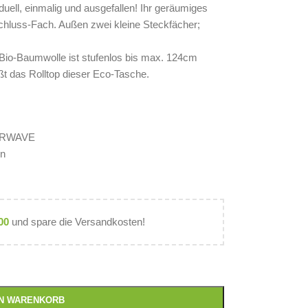
ell, einmalig und ausgefallen! Ihr geräumiges
chluss-Fach. Außen zwei kleine Steckfächer;
Bio-Baumwolle ist stufenlos bis max. 124cm
eßt das Rolltop dieser Eco-Tasche.
VERWAVE
en
00
und spare die Versandkosten!
EN WARENKORB