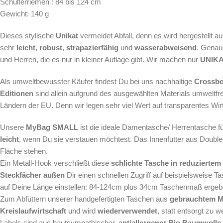
Schulterriemen : 84 bis 124 cm
Gewicht: 140 g
Dieses stylische
Unikat
vermeidet Abfall, denn es wird hergestellt a
sehr
leicht
,
robust
,
strapazierfähig
und
wasserabweisend
. Genau
und Herren, die es nur in kleiner Auflage gibt. Wir machen nur
UNIKAT
Als
umweltbewusster Käufer findest Du bei uns nachhaltige
Crossb
Editionen
sind allein aufgrund des ausgewählten Materials umweltfre
Ländern der EU. Denn wir legen sehr viel Wert auf transparentes Wi
Unsere
MyBag SMALL
ist die ideale Damentasche/ Herrentasche fü
leicht
, wenn Du sie verstauen möchtest. Das Innenfutter aus Doubl
Fläche stehen.
Ein Metall-Hook verschließt diese
schlichte Tasche in reduziertem
Steckfächer außen
Dir einen schnellen Zugriff auf beispielsweise
auf Deine Länge einstellen: 84-124cm plus 34cm Taschenmaß erge
Zum Abfüttern unserer handgefertigten Taschen aus
gebrauchtem Ma
Kreislaufwirtschaft
und wird
wiederverwendet
, statt entsorgt zu
Labels sind aus hautsympathischer,
antiallergener Bio Baumwolle