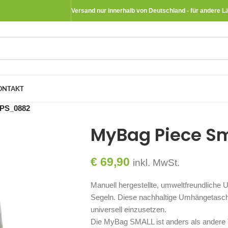
Versand nur innerhalb von Deutschland - für andere L
ONTAKT
BPS_0882
MyBag Piece S
€
69,90
inkl. MwSt.
Manuell hergestellte, umweltfreundliche 
Segeln. Diese nachhaltige Umhängetasche
universell einzusetzen.
Die MyBag SMALL ist anders als andere Ta