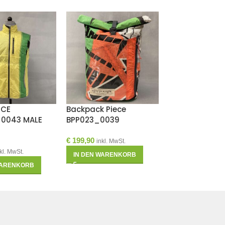
ECE
Backpack Piece
Family Piece B
0043 MALE
BPP023_0039
FAPB_1140
€
199,90
€
189,90
inkl. MwSt.
inkl. MwS
kl. MwSt.
IN DEN WARENKORB
IN DEN WAREN
WARENKORB