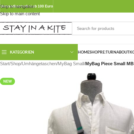
Skip to navigation
Versandkostenfrei ab 100 Euro
Skip to main content
KATEGORIEN
HOME
SHOP
RE:TURN
ABOUT
K
Start
/
Shop
/
Umhängetaschen
/
MyBag Small
/
MyBag Piece Small M
NEW