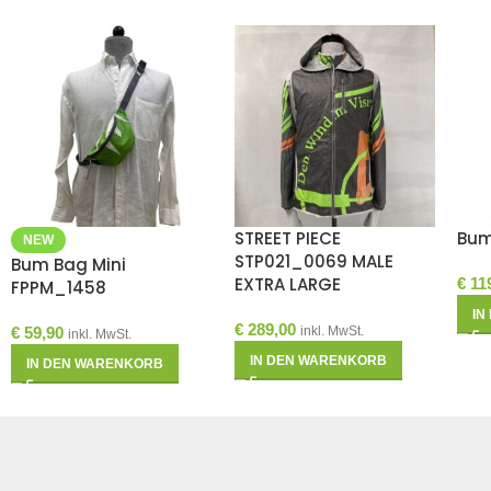
STREET PIECE
Bum
NEW
STP021_0069 MALE
Bum Bag Mini
EXTRA LARGE
€
11
FPPM_1458
IN
€
289,00
€
59,90
inkl. MwSt.
inkl. MwSt.
IN DEN WARENKORB
IN DEN WARENKORB