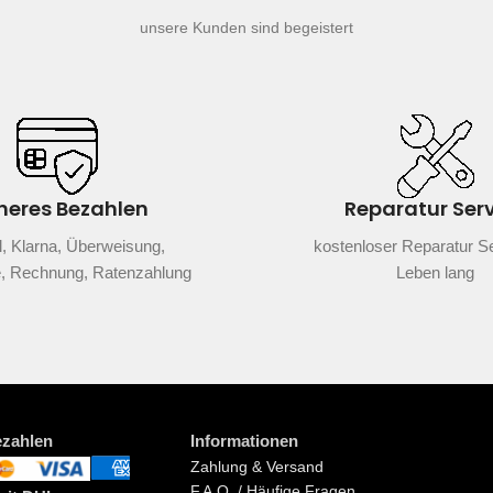
unsere Kunden sind begeistert
heres Bezahlen
Reparatur Ser
, Klarna, Überweisung,
kostenloser Reparatur Se
e, Rechnung, Ratenzahlung
Leben lang
ezahlen
Informationen
Zahlung & Versand
F.A.Q. / Häufige Fragen