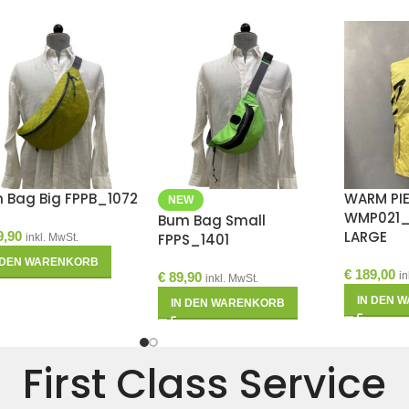
 Bag Big FPPB_1072
WARM PI
NEW
WMP021_
Bum Bag Small
LARGE
9,90
FPPS_1401
inkl. MwSt.
 DEN WARENKORB
€
189,00
€
89,90
in
inkl. MwSt.
IN DEN 
IN DEN WARENKORB
First Class Service