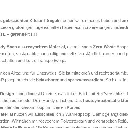
us
gebrauchten Kitesurf-Segeln
, denen wir ein neues Leben und ei
 diese großartigen Eigenschaften haben auch unsere jungen,
individ
E – garantiert ! ! !
ody Bags
aus
recyceltem Material,
die mit einem
Zero-Waste
Anspru
undlich, sustainable, nachhaltig und selbstverständlich immer handge
rtschaften und kurze Transportwege.
r den Alltag und für Unterwegs. Sie ist mittelgroß und recht geräumi
e-Ripstop macht sie
belastbarer
und
spritzwasserdicht
. So bleibt In
 Design
. Innen findest Du ein zusätzliches Fach mit Reißverschluss
 Taschentücher oder Dein Handy erlauben. Das
hautsympathische Gur
ben den den Gesamtloop um Deinen Körper.
terial
nutzen wir ausschließlich 3.Wahl-Ripstop. Damit gelangt die
 werden. Wir nähen mit recyceltem Polyestergarn und verarbeiten Rei
.
Made in Europe!
Alle Komponenten beziehen wir aus europäischer 