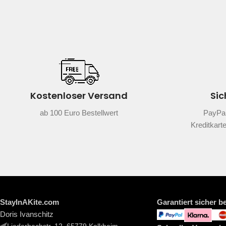
Kostenloser Versand
Sic
ab 100 Euro Bestellwert
PayPal
Kreditkart
StayInAKite.com
Garantiert sicher b
Doris Ivanschitz
Liederbachstr. 12, 65779 Kelkheim