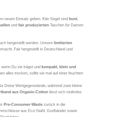
nen neuen Einsatz geben. Kite-Segel sind
bunt
,
uellen
und
fair produzierten
Taschen für Damen
ch hergestellt werden.
Unsere
limitierten
macht. Fair hergestellt in Deutschland und
g, wenn Du sie trägst und
kompakt, klein und
nen alles trocken, sollte sie mal auf einer feuchten
 für Deine Wertgegenstände, während zwei kleine
tband aus Organic-Cotton
lässt sich stufenlos
ser
Pre-Consumer-Waste
zurück in die
ßverschlüsse aus Eco-Stahl. Gurtbänder sowie
Produktion.