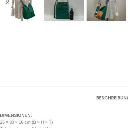
BESCHREIBUN
DIMENSIONEN:
25 × 30 × 10 cm (B × H × T)