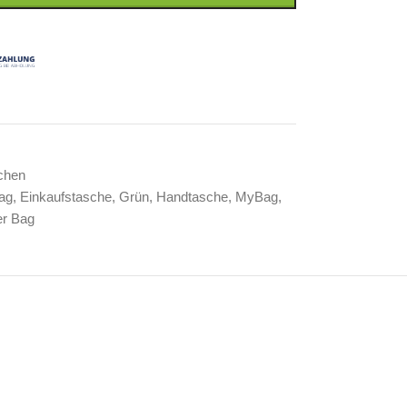
chen
ag
,
Einkaufstasche
,
Grün
,
Handtasche
,
MyBag
,
er Bag