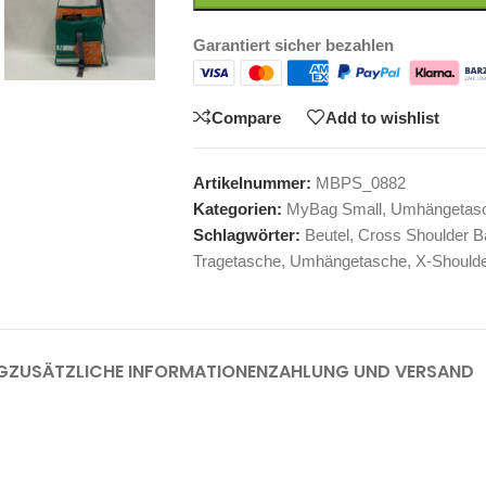
Garantiert sicher bezahlen
Compare
Add to wishlist
Artikelnummer:
MBPS_0882
Kategorien:
MyBag Small
,
Umhängetas
Schlagwörter:
Beutel
,
Cross Shoulder B
Tragetasche
,
Umhängetasche
,
X-Should
G
ZUSÄTZLICHE INFORMATIONEN
ZAHLUNG UND VERSAND