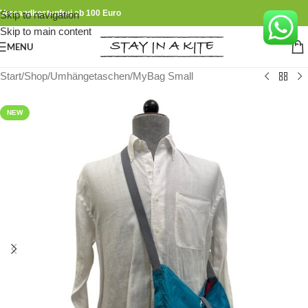
Versandkostenfrei ab 100 Euro
Skip to navigation
Skip to main content
MENU
Start
/
Shop
/
Umhängetaschen
/
MyBag Small
NEW