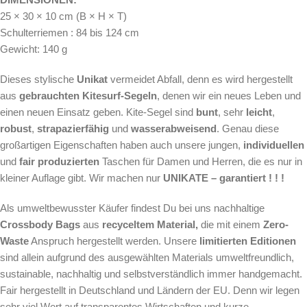
25 × 30 × 10 cm (B × H × T)
Schulterriemen : 84 bis 124 cm
Gewicht: 140 g
Dieses stylische
Unikat
vermeidet Abfall, denn es wird hergestellt
aus
gebrauchten Kitesurf-Segeln
, denen wir ein neues Leben und
einen neuen Einsatz geben. Kite-Segel sind
bunt
, sehr
leicht
,
robust
,
strapazierfähig
und
wasserabweisend
. Genau diese
großartigen Eigenschaften haben auch unsere jungen,
individuellen
und
fair produzierten
Taschen für Damen und Herren, die es nur in
kleiner Auflage gibt. Wir machen nur
UNIKATE – garantiert ! ! !
Als
umweltbewusster Käufer findest Du bei uns nachhaltige
Crossbody Bags
aus
recyceltem Material,
die mit einem
Zero-
Waste
Anspruch hergestellt werden.
Unsere
limitierten Editionen
sind allein aufgrund des ausgewählten Materials umweltfreundlich,
sustainable, nachhaltig und selbstverständlich immer handgemacht.
Fair hergestellt in Deutschland und Ländern der EU. Denn wir legen
sehr viel Wert auf transparentes Wirtschaften und kurze