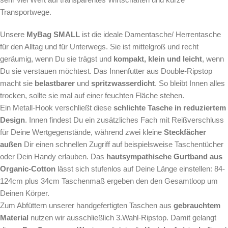
Transportwege.
Unsere
MyBag SMALL
ist die ideale Damentasche/ Herrentasche
für den Alltag und für Unterwegs. Sie ist mittelgroß und recht
geräumig, wenn Du sie trägst und
kompakt, klein und leicht
, wenn
Du sie verstauen möchtest. Das Innenfutter aus Double-Ripstop
macht sie
belastbarer
und
spritzwasserdicht
. So bleibt Innen alles
trocken, sollte sie mal auf einer feuchten Fläche stehen.
Ein Metall-Hook verschließt diese
schlichte Tasche in reduziertem
Design
. Innen findest Du ein zusätzliches Fach mit Reißverschluss
für Deine Wertgegenstände, während zwei kleine
Steckfächer
außen
Dir einen schnellen Zugriff auf beispielsweise Taschentücher
oder Dein Handy erlauben. Das
hautsympathische Gurtband aus
Organic-Cotton
lässt sich stufenlos auf Deine Länge einstellen: 84-
124cm plus 34cm Taschenmaß ergeben den den Gesamtloop um
Deinen Körper.
Zum Abfüttern unserer handgefertigten Taschen aus
gebrauchtem
Material
nutzen wir ausschließlich 3.Wahl-Ripstop. Damit gelangt