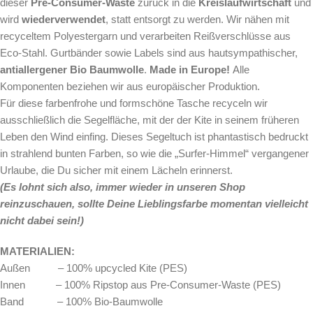
dieser
Pre-Consumer-Waste
zurück in die
Kreislaufwirtschaft
und
wird
wiederverwendet
, statt entsorgt zu werden. Wir nähen mit
recyceltem Polyestergarn und verarbeiten Reißverschlüsse aus
Eco-Stahl. Gurtbänder sowie Labels sind aus hautsympathischer,
antiallergener Bio Baumwolle
.
Made in Europe!
Alle
Komponenten beziehen wir aus europäischer Produktion.
Für diese farbenfrohe und formschöne Tasche
recyceln wir
ausschließlich die Segelfläche, mit der der Kite in seinem früheren
Leben den Wind einfing. Dieses Segeltuch ist phantastisch bedruckt
in strahlend bunten Farben, so wie die „Surfer-Himmel“ vergangener
Urlaube, die Du sicher mit einem Lächeln erinnerst.
(Es lohnt sich also, immer wieder in unseren Shop
reinzuschauen, sollte Deine Lieblingsfarbe momentan vielleicht
nicht dabei sein!)
MATERIALIEN:
Außen – 100% upcycled Kite (PES)
Innen – 100% Ripstop aus Pre-Consumer-Waste (PES)
Band – 100% Bio-Baumwolle