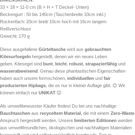
33 × 18 × 11-0 cm (B × H × T Deckel- Unten)
Beckengurt : 50 bis 140cm (Taschenbreite 33cm inkl.)
Rückenfach: 20cm breit/ 10cm hoch mit 16cm langem
Reißverschluss
Gewicht: 170 g
Diese ausgefallene
Gürteltasche
wird aus
gebrauchten
Kitesurfsegeln
hergestellt, denen wir ein neues Leben
geben. Kitesegel sind
bunt
,
leicht
,
robust
,
strapazierfähig
und
wasserabweisend
. Genau diese phantastischen Eigenschaften
haben auch unsere formschönen,
individuellen
und
fair
produzierten Hipbags
, die es nur in kleiner Auflage gibt. 😊 Wir
können einfach nur
UNIKAT
😊
Als
umweltbewusster Käufer findest Du bei uns nachhaltige
Bauchtaschen
aus
recyceltem Material,
die mit einem
Zero-Waste
Anspruch hergestellt werden.
Unsere
limitierten Editionen
werden
aus umweltfreundlichen, ökologischen und nachhaltigen Materialien
hergestellt und sind selbstverständlich handmade. Fair in