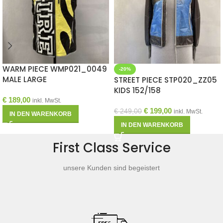
WARM PIECE WMP021_0049
-20%
MALE LARGE
STREET PIECE STP020_ZZ05
KIDS 152/158
€
189,00
inkl. MwSt.
€
199,00
€
249,00
inkl. MwSt.
IN DEN WARENKORB
IN DEN WARENKORB
First Class Service
unsere Kunden sind begeistert