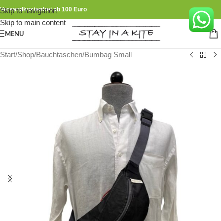
Versandkostenfrei ab 100 Euro
Skip to navigation
Skip to main content
MENU
Start
/
Shop
/
Bauchtaschen
/
Bumbag Small