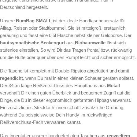
Deutschland hergestellt.
Unsere
BumBag SMALL
ist der ideale Handtaschenersatz für
Alltag, Reisen oder Stadtbummel. Sie ist mittelgroß, erstaunlich
geräumig und fasst eine 0,5l Flasche nebst kleiner Geldbörse. Der
hautsympathische Beckengurt
aus
Biobaumwolle
lässt sich
stufenlos einstellen. So wird Dir das Tragen frontal bzw. rückwärtig
um die Hüfte oder quer über den Rumpf leicht und sicher ermöglicht.
Die Tasche ist komplett mit Double-Ripstop abgefüttert und damit
regendicht
, wenn Du mal in einen kleinen Schauer geraten solltest.
Der 34cm lange Reißverschluss des Hauptfachs aus
Metall
verschafft Dir einen guten Überblick und bequemen Zugriff auf die
Dinge, die Du in dieser ergonomisch geformten Hipbag verwahrst.
Ein zusätzliches Steckfach innen schafft zusätzliche Ordnung,
während Du beispielsweise Dein Handy im rückwärtigen
Reißverschluss-Fach verwahren kannst.
Das Innenfutter unserer handgefertigten Taschen aus
recyceltem