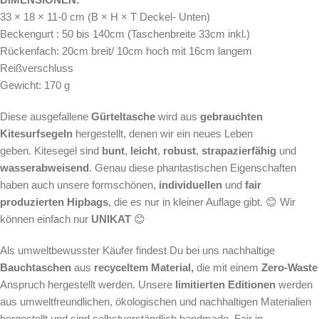
33 × 18 × 11-0 cm (B × H × T Deckel- Unten)
Beckengurt : 50 bis 140cm (Taschenbreite 33cm inkl.)
Rückenfach: 20cm breit/ 10cm hoch mit 16cm langem
Reißverschluss
Gewicht: 170 g
Diese ausgefallene
Gürteltasche
wird aus
gebrauchten
Kitesurfsegeln
hergestellt, denen wir ein neues Leben
geben. Kitesegel sind
bunt
,
leicht
,
robust
,
strapazierfähig
und
wasserabweisend
. Genau diese phantastischen Eigenschaften
haben auch unsere formschönen,
individuellen
und
fair
produzierten Hipbags
, die es nur in kleiner Auflage gibt. 😊 Wir
können einfach nur
UNIKAT
😊
Als
umweltbewusster Käufer findest Du bei uns nachhaltige
Bauchtaschen
aus
recyceltem Material,
die mit einem
Zero-Waste
Anspruch hergestellt werden.
Unsere
limitierten Editionen
werden
aus umweltfreundlichen, ökologischen und nachhaltigen Materialien
hergestellt und sind selbstverständlich handmade. Fair in