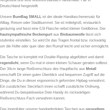
Deutschland hergestellt.
Unsere
BumBag SMALL
ist der ideale Handtaschenersatz für
Alltag, Reisen oder Stadtbummel. Sie ist mittelgroß, erstaunlich
geräumig und fasst eine 0,5l Flasche nebst kleiner Geldbörse. Der
hautsympathische Beckengurt
aus
Biobaumwolle
lässt sich
stufenlos einstellen. So wird Dir das Tragen frontal bzw. rückwärtig
um die Hüfte oder quer über den Rumpf leicht und sicher ermöglicht.
Die Tasche ist komplett mit Double-Ripstop abgefüttert und damit
regendicht
, wenn Du mal in einen kleinen Schauer geraten solltest.
Der 34cm lange Reißverschluss des Hauptfachs aus
Metall
verschafft Dir einen guten Überblick und bequemen Zugriff auf die
Dinge, die Du in dieser ergonomisch geformten Hipbag verwahrst.
Ein zusätzliches Steckfach innen schafft zusätzliche Ordnung,
während Du beispielsweise Dein Handy im rückwärtigen
Reißverschluss-Fach verwahren kannst.
Das Innenfutter unserer handgefertigten Taschen aus
recyceltem