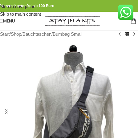
Versandkostenfrei ab 100 Euro
Skip to navigation
Skip to main content
MENU
Start
/
Shop
/
Bauchtaschen
/
Bumbag Small