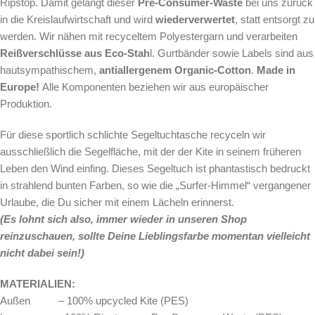
Ripstop. Damit gelangt dieser
Pre-Consumer-Waste
bei uns zurück
in die Kreislaufwirtschaft und wird
wiederverwertet
, statt entsorgt zu
werden. Wir nähen mit recyceltem Polyestergarn und verarbeiten
Reißverschlüsse aus Eco-Stah
l. Gurtbänder sowie Labels sind aus
hautsympathischem,
antiallergenem Organic-Cotton
.
Made in
Europe!
Alle Komponenten beziehen wir aus europäischer
Produktion.
Für diese sportlich schlichte Segeltuchtasche
recyceln wir
ausschließlich die Segelfläche, mit der der Kite in seinem früheren
Leben den Wind einfing. Dieses Segeltuch ist phantastisch bedruckt
in strahlend bunten Farben, so wie die „Surfer-Himmel“ vergangener
Urlaube, die Du sicher mit einem Lächeln erinnerst.
(Es lohnt sich also, immer wieder in unseren Shop
reinzuschauen, sollte Deine Lieblingsfarbe momentan vielleicht
nicht dabei sein!)
MATERIALIEN:
Außen – 100% upcycled Kite (PES)