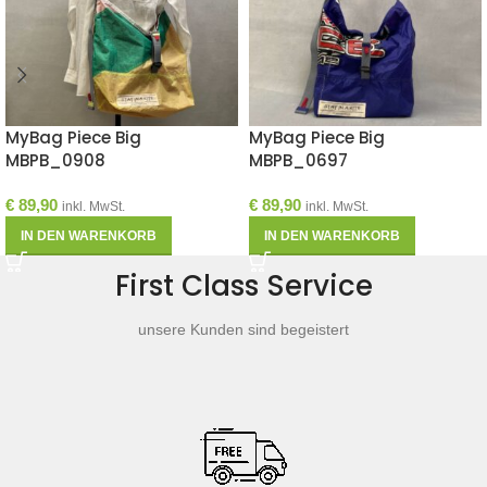
MyBag Piece Big
MyBag Piece Big
MBPB_0908
MBPB_0697
€
89,90
€
89,90
inkl. MwSt.
inkl. MwSt.
IN DEN WARENKORB
IN DEN WARENKORB
First Class Service
unsere Kunden sind begeistert