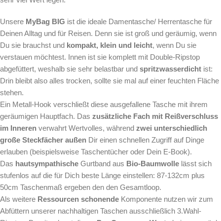
Unsere
MyBag BIG
ist die ideale Damentasche/ Herrentasche für
Deinen Alltag und für Reisen. Denn sie ist groß und geräumig, wenn
Du sie brauchst und
kompakt, klein und leicht
, wenn Du sie
verstauen möchtest. Innen ist sie komplett mit Double-Ripstop
abgefüttert, weshalb sie sehr belastbar und
spritzwasserdicht
ist:
Drin bleibt also alles trocken, sollte sie mal auf einer feuchten Fläche
stehen.
Ein Metall-Hook verschließt diese ausgefallene Tasche mit ihrem
geräumigen Hauptfach. Das
zusätzliche Fach mit Reißverschluss
im Inneren
verwahrt Wertvolles, während
zwei unterschiedlich
große Steckfächer
außen
Dir einen schnellen Zugriff auf Dinge
erlauben (beispielsweise Taschentücher oder Dein E-Book).
Das
hautsympathische
Gurtband aus
Bio-Baumwolle
lässt sich
stufenlos auf die für Dich beste Länge einstellen: 87-132cm plus
50cm Taschenmaß ergeben den den Gesamtloop.
Als weitere
Ressourcen schonende
Komponente nutzen wir zum
Abfüttern unserer nachhaltigen Taschen ausschließlich 3.Wahl-