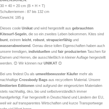
30 × 40 × 20 cm (B × H × T)
Schulterriemen : 87 bis 132 cm
Gewicht: 185 g
Dieses coole
Unikat
und wird hergestellt aus
gebrauchten
Kitesurf-Segeln
, die so ein zweites Leben bekommen. Kites sind
bunt
, extrem
leicht
,
robust
,
strapazierfähig
und
wasserabweisend
. Genau diese tollen Eigenschaften haben auch
unsere trendigen,
individuellen
und
fair produzierten
Taschen für
Damen und Herren, die ausschließlich in kleiner Auflage hergestellt
werden. 😊 Wir können nur
UNIKAT
😊
Bei uns findest Du als
umweltbewusster
Käufer
mehr als
nachhaltige
Crossbody Bags
aus recyceltem Material.
Unsere
limitierten Editionen
sind aufgrund der eingesetzten Materialien
stets nachhaltig, öko, bio und selbstverständlich immer
handgefertigt. Fair hergestellt in Deutschland und Ländern der EU,
weil wir auf transparentes Wirtschaften und kurze Transportwege
sehr viel Wert legen.