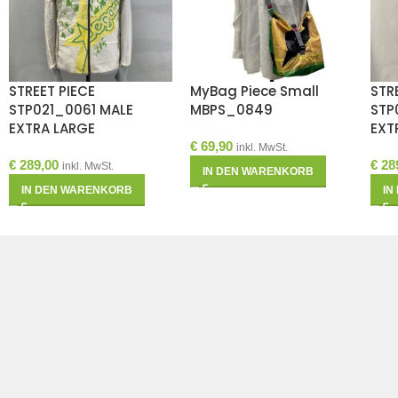
STREET PIECE
MyBag Piece Small
STR
STP021_0061 MALE
MBPS_0849
STP
EXTRA LARGE
EXT
€
69,90
inkl. MwSt.
€
289,00
€
28
inkl. MwSt.
IN DEN WARENKORB
IN DEN WARENKORB
IN