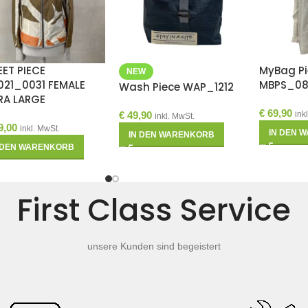
EET PIECE
MyBag Pi
NEW
021_0031 FEMALE
MBPS_0
Wash Piece WAP_1212
RA LARGE
€
69,90
€
49,90
ink
inkl. MwSt.
9,00
inkl. MwSt.
IN DEN 
IN DEN WARENKORB
 DEN WARENKORB
First Class Service
unsere Kunden sind begeistert