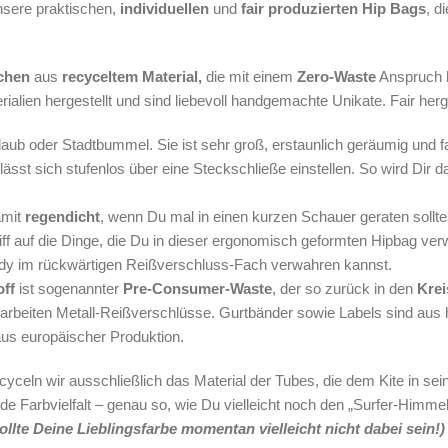
nsere praktischen,
individuellen
und
fair produzierten Hip Bags
, d
chen
aus
recyceltem Material,
die mit einem
Zero-Waste
Anspruch h
lien hergestellt und sind liebevoll handgemachte Unikate. Fair herge
Urlaub oder Stadtbummel. Sie ist sehr groß, erstaunlich geräumig und 
lässt sich stufenlos über eine Steckschließe einstellen. So wird Dir d
amit
regendicht
, wenn Du mal in einen kurzen Schauer geraten sollt
ff auf die Dinge, die Du in dieser ergonomisch geformten Hipbag ver
dy im rückwärtigen Reißverschluss-Fach verwahren kannst.
off
ist sogenannter
Pre-Consumer-Waste
, der so zurück in den
Krei
rarbeiten Metall-Reißverschlüsse. Gurtbänder sowie Labels sind aus
us europäischer Produktion.
cyceln wir ausschließlich das Material der Tubes, die dem Kite in 
de Farbvielfalt – genau so, wie Du vielleicht noch den „Surfer-Himme
llte Deine Lieblingsfarbe momentan vielleicht nicht dabei sein!)