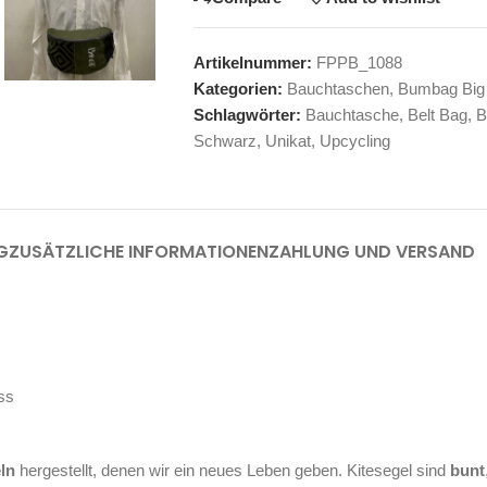
Artikelnummer:
FPPB_1088
Kategorien:
Bauchtaschen
,
Bumbag Big
Schlagwörter:
Bauchtasche
,
Belt Bag
,
B
Schwarz
,
Unikat
,
Upcycling
G
ZUSÄTZLICHE INFORMATIONEN
ZAHLUNG UND VERSAND
ss
eln
hergestellt, denen wir ein neues Leben geben. Kitesegel sind
bunt