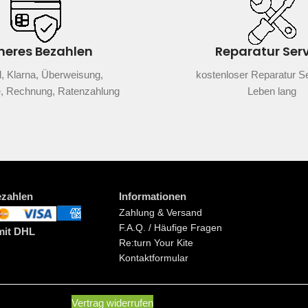
heres Bezahlen
Reparatur Ser
, Klarna, Überweisung,
kostenloser Reparatur Se
e, Rechnung, Ratenzahlung
Leben lang
ezahlen
Informationen
Zahlung & Versand
F.A.Q. / Häufige Fragen
mit DHL
Re:turn Your Kite
Kontaktformular
Vertrag widerrufen