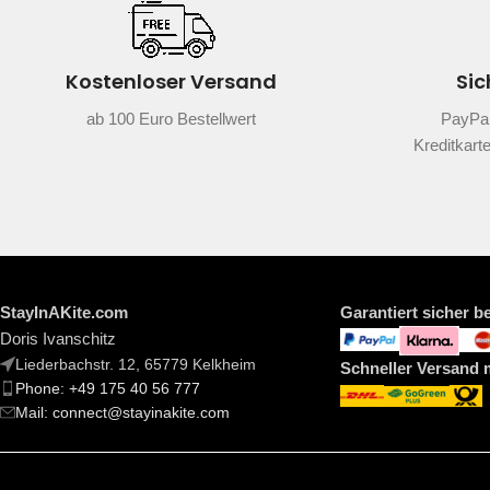
Kostenloser Versand
Sic
ab 100 Euro Bestellwert
PayPal
Kreditkart
StayInAKite.com
Garantiert sicher b
Doris Ivanschitz
Liederbachstr. 12, 65779 Kelkheim
Schneller Versand 
Phone: +49 175 40 56 777
Mail: connect@stayinakite.com