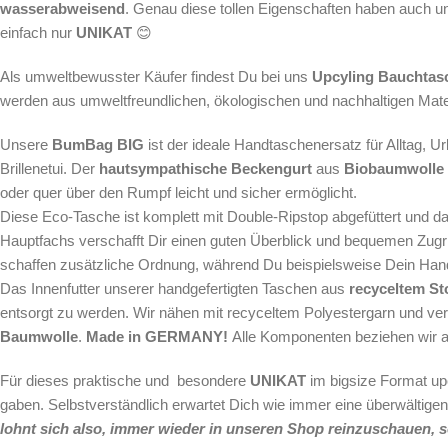
wasserabweisend
. Genau diese tollen Eigenschaften haben auch u
einfach nur
UNIKAT
😊
Als
umweltbewusster Käufer findest Du bei uns
Upcyling
Bauchtas
werden aus umweltfreundlichen, ökologischen und nachhaltigen Materia
Unsere
BumBag BIG
ist der ideale Handtaschenersatz für Alltag, 
Brillenetui. Der
hautsympathische Beckengurt
aus
Biobaumwolle
oder quer über den Rumpf leicht und sicher ermöglicht.
Diese Eco-Tasche ist komplett mit Double-Ripstop abgefüttert und d
Hauptfachs verschafft Dir einen guten Überblick und bequemen Zugri
schaffen zusätzliche Ordnung, während Du beispielsweise Dein Han
Das Innenfutter unserer handgefertigten Taschen aus
recyceltem St
entsorgt zu werden. Wir nähen mit recyceltem Polyestergarn und ve
Baumwolle
.
Made in GERMANY!
Alle Komponenten beziehen wir a
Für dieses praktische und besondere
UNIKAT
im bigsize Format up
gaben. Selbstverständlich erwartet Dich wie immer eine überwältigen
lohnt sich also, immer wieder in unseren Shop reinzuschauen, so