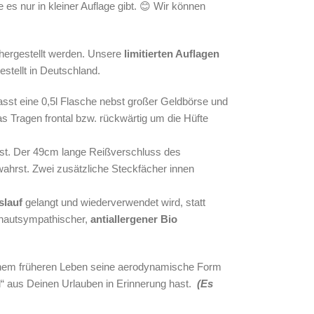
ie es nur in kleiner Auflage gibt. 😊 Wir können
ergestellt werden.
Unsere
limitierten Auflagen
stellt in Deutschland.
fasst eine 0,5l Flasche nebst großer Geldbörse und
as Tragen frontal bzw. rückwärtig um die Hüfte
est. Der 49cm lange Reißverschluss des
wahrst. Zwei zusätzliche Steckfächer innen
slauf
gelangt
und wiederverwendet wird, statt
 hautsympathischer,
antiallergener Bio
seinem früheren Leben seine aerodynamische Form
l“ aus Deinen Urlauben in Erinnerung hast.
(Es