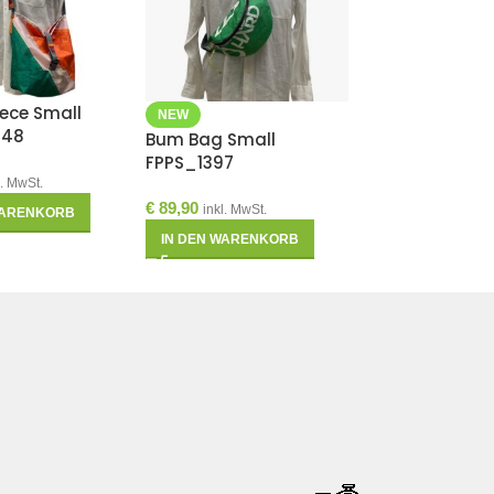
ece Small
NEW
NEW
848
Bum Bag Small
Wash Piece W
FPPS_1397
l. MwSt.
€
49,90
inkl. MwSt.
€
89,90
inkl. MwSt.
WARENKORB
IN DEN WAREN
IN DEN WARENKORB