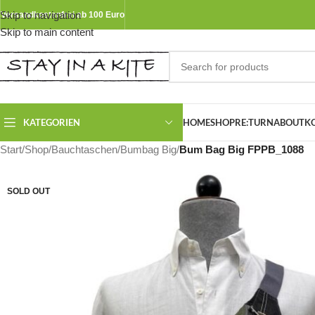
Skip to navigation
Versandkostenfrei ab 100 Euro
Skip to main content
KATEGORIEN
HOME
SHOP
RE:TURN
ABOUT
K
Start
/
Shop
/
Bauchtaschen
/
Bumbag Big
/
Bum Bag Big FPPB_1088
SOLD OUT