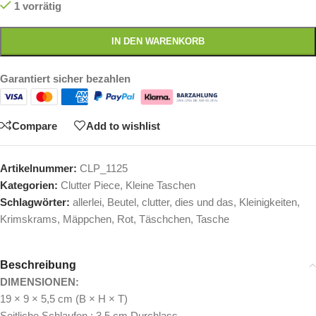
1 vorrätig
IN DEN WARENKORB
Garantiert sicher bezahlen
Compare
Add to wishlist
Artikelnummer:
CLP_1125
Kategorien:
Clutter Piece
,
Kleine Taschen
Schlagwörter:
allerlei
,
Beutel
,
clutter
,
dies und das
,
Kleinigkeiten
,
Krimskrams
,
Mäppchen
,
Rot
,
Täschchen
,
Tasche
Beschreibung
DIMENSIONEN:
19 × 9 × 5,5 cm (B × H × T)
Seitliche Schlaufen : 3,5 cm Durchlass