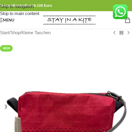
Versandkostenfrei ab 100 Euro
Skip to navigation
Skip to main content
MENU
Start
/
Shop
/
Kleine Taschen
NEW