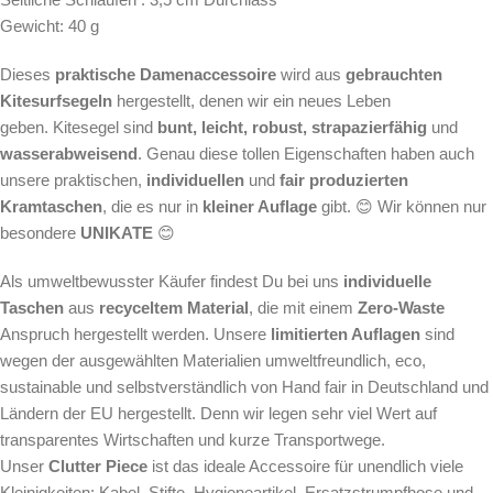
Gewicht: 40 g
Dieses
praktische Damenaccessoire
wird aus
gebrauchten
Kitesurfsegeln
hergestellt, denen wir ein neues Leben
geben. Kitesegel sind
bunt, leicht, robust, strapazierfähig
und
wasserabweisend
. Genau diese tollen Eigenschaften haben auch
unsere praktischen,
individuellen
und
fair produzierten
Kramtaschen
, die es nur in
kleiner Auflage
gibt. 😊 Wir können nur
besondere
UNIKATE
😊
Als umweltbewusster Käufer findest Du bei uns
individuelle
Taschen
aus
recyceltem Material
, die mit einem
Zero-Waste
Anspruch hergestellt werden. Unsere
limitierten Auflagen
sind
wegen der ausgewählten Materialien umweltfreundlich, eco,
sustainable und selbstverständlich von Hand fair in Deutschland und
Ländern der EU hergestellt. Denn wir legen sehr viel Wert auf
transparentes Wirtschaften und kurze Transportwege.
Unser
Clutter Piece
ist das ideale Accessoire für unendlich viele
Kleinigkeiten: Kabel, Stifte, Hygieneartikel, Ersatzstrumpfhose und