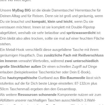
Unsere
MyBag BIG
ist die ideale Damentasche/ Herrentasche für
Deinen Alltag und für Reisen. Denn sie ist groß und geräumig, wenn
Du sie brauchst und
kompakt, klein und leicht
, wenn Du sie
verstauen möchtest. Innen ist sie komplett mit Double-Ripstop
abgefüttert, weshalb sie sehr belastbar und
spritzwasserdicht
ist:
Drin bleibt also alles trocken, sollte sie mal auf einer feuchten Fläche
stehen.
Ein Metall-Hook verschließt diese ausgefallene Tasche mit ihrem
geräumigen Hauptfach. Das
zusätzliche Fach mit Reißverschluss
im Inneren
verwahrt Wertvolles, während
zwei unterschiedlich
große Steckfächer
außen
Dir einen schnellen Zugriff auf Dinge
erlauben (beispielsweise Taschentücher oder Dein E-Book).
Das
hautsympathische
Gurtband aus
Bio-Baumwolle
lässt sich
stufenlos auf die für Dich beste Länge einstellen: 87-132cm plus
50cm Taschenmaß ergeben den den Gesamtloop.
Als weitere
Ressourcen schonende
Komponente nutzen wir zum
Abfüttern unserer nachhaltigen Taschen ausschließlich 3.Wahl-