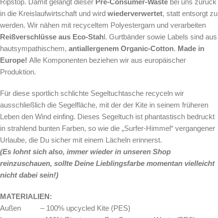
Ripstop. Damit gelangt dieser
Pre-Consumer-Waste
bei uns zurück
in die Kreislaufwirtschaft und wird
wiederverwertet
, statt entsorgt zu
werden. Wir nähen mit recyceltem Polyestergarn und verarbeiten
Reißverschlüsse aus Eco-Stah
l. Gurtbänder sowie Labels sind aus
hautsympathischem,
antiallergenem Organic-Cotton
.
Made in
Europe!
Alle Komponenten beziehen wir aus europäischer
Produktion.
Für diese sportlich schlichte Segeltuchtasche
recyceln wir
ausschließlich die Segelfläche, mit der der Kite in seinem früheren
Leben den Wind einfing. Dieses Segeltuch ist phantastisch bedruckt
in strahlend bunten Farben, so wie die „Surfer-Himmel“ vergangener
Urlaube, die Du sicher mit einem Lächeln erinnerst.
(Es lohnt sich also, immer wieder in unseren Shop
reinzuschauen, sollte Deine Lieblingsfarbe momentan vielleicht
nicht dabei sein!)
MATERIALIEN:
Außen – 100% upcycled Kite (PES)