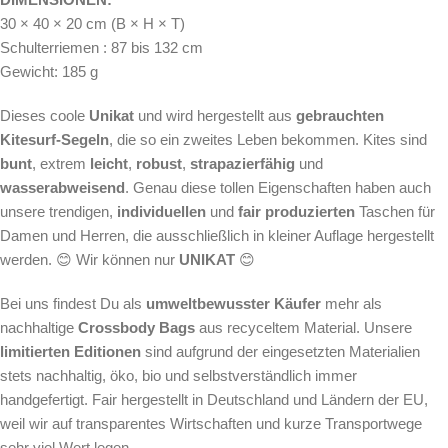
30 × 40 × 20 cm (B × H × T)
Schulterriemen : 87 bis 132 cm
Gewicht: 185 g
Dieses coole
Unikat
und wird hergestellt aus
gebrauchten
Kitesurf-Segeln
, die so ein zweites Leben bekommen. Kites sind
bunt
, extrem
leicht
,
robust
,
strapazierfähig
und
wasserabweisend
. Genau diese tollen Eigenschaften haben auch
unsere trendigen,
individuellen
und
fair produzierten
Taschen für
Damen und Herren, die ausschließlich in kleiner Auflage hergestellt
werden. 😊 Wir können nur
UNIKAT
😊
Bei uns findest Du als
umweltbewusster
Käufer
mehr als
nachhaltige
Crossbody Bags
aus recyceltem Material.
Unsere
limitierten Editionen
sind aufgrund der eingesetzten Materialien
stets nachhaltig, öko, bio und selbstverständlich immer
handgefertigt. Fair hergestellt in Deutschland und Ländern der EU,
weil wir auf transparentes Wirtschaften und kurze Transportwege
sehr viel Wert legen.