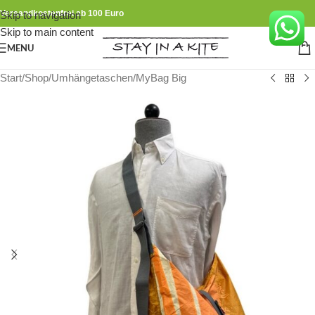
Versandkostenfrei ab 100 Euro
Skip to navigation
Skip to main content
MENU
Start
/
Shop
/
Umhängetaschen
/
MyBag Big