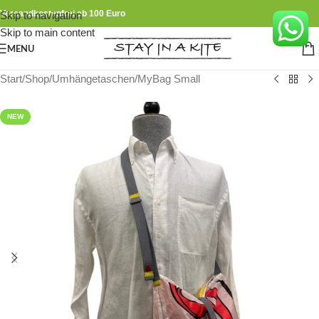
Versandkostenfrei ab 100 Euro
Skip to navigation
Skip to main content
MENU
Start
/
Shop
/
Umhängetaschen
/
MyBag Small
NEW