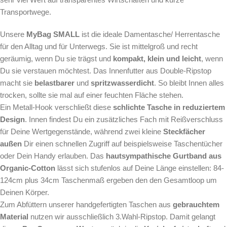
Transportwege.
Unsere
MyBag SMALL
ist die ideale Damentasche/ Herrentasche
für den Alltag und für Unterwegs. Sie ist mittelgroß und recht
geräumig, wenn Du sie trägst und
kompakt, klein und leicht
, wenn
Du sie verstauen möchtest. Das Innenfutter aus Double-Ripstop
macht sie
belastbarer
und
spritzwasserdicht
. So bleibt Innen alles
trocken, sollte sie mal auf einer feuchten Fläche stehen.
Ein Metall-Hook verschließt diese
schlichte Tasche in reduziertem
Design
. Innen findest Du ein zusätzliches Fach mit Reißverschluss
für Deine Wertgegenstände, während zwei kleine
Steckfächer
außen
Dir einen schnellen Zugriff auf beispielsweise Taschentücher
oder Dein Handy erlauben. Das
hautsympathische Gurtband aus
Organic-Cotton
lässt sich stufenlos auf Deine Länge einstellen: 84-
124cm plus 34cm Taschenmaß ergeben den den Gesamtloop um
Deinen Körper.
Zum Abfüttern unserer handgefertigten Taschen aus
gebrauchtem
Material
nutzen wir ausschließlich 3.Wahl-Ripstop. Damit gelangt