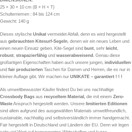
25 × 30 × 10 cm (B × H × T)
Schulterriemen : 84 bis 124 cm
Gewicht: 140 g
Dieses stylische
Unikat
vermeidet Abfall, denn es wird hergestellt
aus
gebrauchten Kitesurf-Segeln
, denen wir ein neues Leben und
einen neuen Einsatz geben. Kite-Segel sind
bunt
, sehr
leicht
,
robust
,
strapazierfähig
und
wasserabweisend
. Genau diese
großartigen Eigenschaften haben auch unsere jungen,
individuellen
und
fair produzierten
Taschen für Damen und Herren, die es nur in
kleiner Auflage gibt. Wir machen nur
UNIKATE – garantiert ! ! !
Als
umweltbewusster Käufer findest Du bei uns nachhaltige
Crossbody Bags
aus
recyceltem Material,
die mit einem
Zero-
Waste
Anspruch hergestellt werden.
Unsere
limitierten Editionen
sind allein aufgrund des ausgewählten Materials umweltfreundlich,
sustainable, nachhaltig und selbstverständlich immer handgemacht.
Fair hergestellt in Deutschland und Ländern der EU. Denn wir legen
sehr viel Wert auf transparentes Wirtschaften und kurze