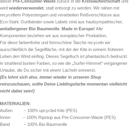
dieser
Pre-Consumer-Waste
zurück in die
Kreislaufwirtschaft
und
wird
wiederverwendet
, statt entsorgt zu werden. Wir nähen mit
recyceltem Polyestergarn und verarbeiten Reißverschlüsse aus
Eco-Stahl. Gurtbänder sowie Labels sind aus hautsympathischer,
antiallergener Bio Baumwolle
.
Made in Europe!
Alle
Komponenten beziehen wir aus europäischer Produktion.
Für diese farbenfrohe und formschöne Tasche
recyceln wir
ausschließlich die Segelfläche, mit der der Kite in seinem früheren
Leben den Wind einfing. Dieses Segeltuch ist phantastisch bedruckt
in strahlend bunten Farben, so wie die „Surfer-Himmel“ vergangener
Urlaube, die Du sicher mit einem Lächeln erinnerst.
(Es lohnt sich also, immer wieder in unseren Shop
reinzuschauen, sollte Deine Lieblingsfarbe momentan vielleicht
nicht dabei sein!)
MATERIALIEN:
Außen – 100% upcycled Kite (PES)
Innen – 100% Ripstop aus Pre-Consumer-Waste (PES)
Band – 100% Bio-Baumwolle