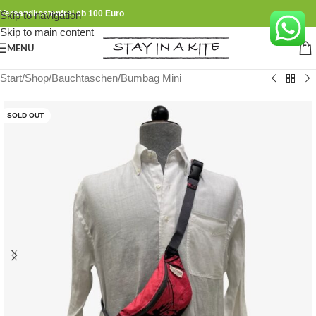
Versandkostenfrei ab 100 Euro
Skip to navigation
Skip to main content
MENU
Start
/
Shop
/
Bauchtaschen
/
Bumbag Mini
SOLD OUT