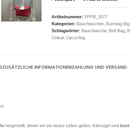
Artikelnummer:
FPPB_1077
Kategorien:
Bauchtaschen
,
Bumbag Big
Schlagwörter:
Bauchtasche
,
Belt Bag
,
B
Unikat
,
Upcycling
G
ZUSÄTZLICHE INFORMATIONEN
ZAHLUNG UND VERSAND
ss
eln
hergestellt, denen wir ein neues Leben geben. Kitesegel sind
bunt