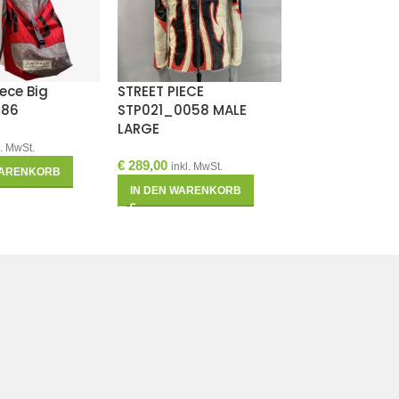
ece Big
STREET PIECE
-18%
986
STP021_0058 MALE
STREET PIECE
LARGE
STP020_ZZ07
MEDIUM
l. MwSt.
€
289,00
inkl. MwSt.
WARENKORB
€
237,0
€
289,00
IN DEN WARENKORB
IN DEN WAREN