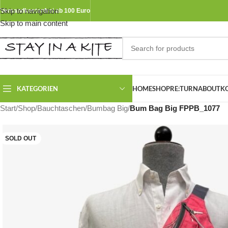
Skip to navigation
Versandkostenfrei ab 100 Euro
Skip to main content
KATEGORIEN
HOME
SHOP
RE:TURN
ABOUT
K
Start
/
Shop
/
Bauchtaschen
/
Bumbag Big
/
Bum Bag Big FPPB_1077
SOLD OUT