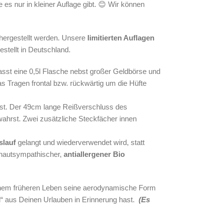
ie es nur in kleiner Auflage gibt. 😊 Wir können
ergestellt werden.
Unsere
limitierten Auflagen
stellt in Deutschland.
fasst eine 0,5l Flasche nebst großer Geldbörse und
as Tragen frontal bzw. rückwärtig um die Hüfte
est. Der 49cm lange Reißverschluss des
wahrst. Zwei zusätzliche Steckfächer innen
slauf
gelangt
und wiederverwendet wird, statt
 hautsympathischer,
antiallergener Bio
seinem früheren Leben seine aerodynamische Form
l“ aus Deinen Urlauben in Erinnerung hast.
(Es