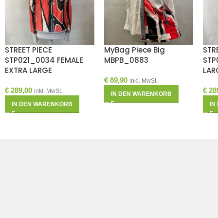
STREET PIECE
MyBag Piece Big
STR
STP021_0034 FEMALE
MBPB_0883
STP
EXTRA LARGE
LAR
€
89,90
inkl. MwSt.
€
289,00
€
28
inkl. MwSt.
IN DEN WARENKORB
IN DEN WARENKORB
IN