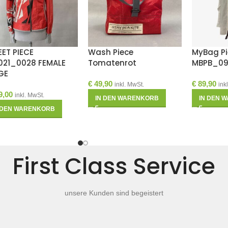
EET PIECE
Wash Piece
MyBag Pi
021_0028 FEMALE
Tomatenrot
MBPB_0
GE
€
49,90
€
89,90
inkl. MwSt.
ink
9,00
inkl. MwSt.
IN DEN WARENKORB
IN DEN 
 DEN WARENKORB
First Class Service
unsere Kunden sind begeistert