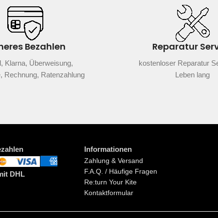
heres Bezahlen
Reparatur Ser
, Klarna, Überweisung,
kostenloser Reparatur Se
e, Rechnung, Ratenzahlung
Leben lang
ezahlen
Informationen
Zahlung & Versand
F.A.Q. / Häufige Fragen
mit DHL
Re:turn Your Kite
Kontaktformular