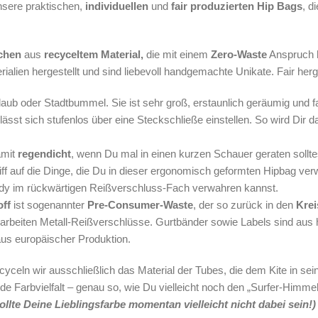
nsere praktischen,
individuellen
und
fair produzierten Hip Bags
, d
chen
aus
recyceltem Material,
die mit einem
Zero-Waste
Anspruch h
lien hergestellt und sind liebevoll handgemachte Unikate. Fair herge
Urlaub oder Stadtbummel. Sie ist sehr groß, erstaunlich geräumig und 
lässt sich stufenlos über eine Steckschließe einstellen. So wird Dir d
amit
regendicht
, wenn Du mal in einen kurzen Schauer geraten sollt
ff auf die Dinge, die Du in dieser ergonomisch geformten Hipbag ver
dy im rückwärtigen Reißverschluss-Fach verwahren kannst.
off
ist sogenannter
Pre-Consumer-Waste
, der so zurück in den
Krei
rarbeiten Metall-Reißverschlüsse. Gurtbänder sowie Labels sind aus
us europäischer Produktion.
cyceln wir ausschließlich das Material der Tubes, die dem Kite in 
de Farbvielfalt – genau so, wie Du vielleicht noch den „Surfer-Himme
llte Deine Lieblingsfarbe momentan vielleicht nicht dabei sein!)