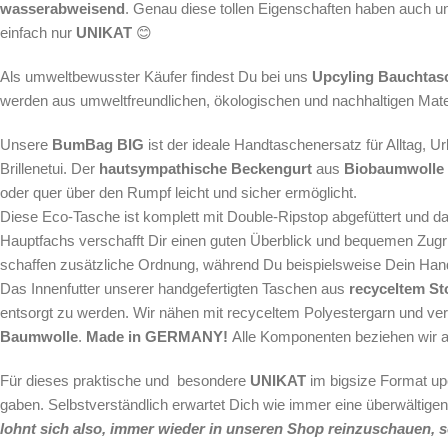
wasserabweisend
. Genau diese tollen Eigenschaften haben auch u
einfach nur
UNIKAT
😊
Als
umweltbewusster Käufer findest Du bei uns
Upcyling
Bauchtas
werden aus umweltfreundlichen, ökologischen und nachhaltigen Materia
Unsere
BumBag BIG
ist der ideale Handtaschenersatz für Alltag, 
Brillenetui. Der
hautsympathische Beckengurt
aus
Biobaumwolle
oder quer über den Rumpf leicht und sicher ermöglicht.
Diese Eco-Tasche ist komplett mit Double-Ripstop abgefüttert und d
Hauptfachs verschafft Dir einen guten Überblick und bequemen Zugri
schaffen zusätzliche Ordnung, während Du beispielsweise Dein Han
Das Innenfutter unserer handgefertigten Taschen aus
recyceltem St
entsorgt zu werden. Wir nähen mit recyceltem Polyestergarn und ve
Baumwolle
.
Made in GERMANY!
Alle Komponenten beziehen wir a
Für dieses praktische und besondere
UNIKAT
im bigsize Format up
gaben. Selbstverständlich erwartet Dich wie immer eine überwältigen
lohnt sich also, immer wieder in unseren Shop reinzuschauen, so