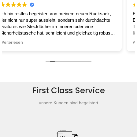
 von meinem neuen Rucksack,
Findet mich mit Tasche - Rei
t, sondern sehr durchdachte
Einkaufsbeutel, Handtasche, 
m Inneren oder eine
Tasche, Beutel fürs Strickzeug
leicht und gleichzeitig robust
liebe das ganze Sortiment. Sie sind leicht, robust und
 angenehm tragen lässt und mir
sehen sehr gut aus. Brauche 
Weiterlesen
ert wurde. Seitdem ist er
mich für ein Modell zu entsche
aufempfehlung, Preis-Leistung
Lieferung zum Glück ganz sch
ch an der französischen
cksack eine gute Figur! Habe
rge und am Meer getestet und
First Class Service
esem tollen Stück!
unsere Kunden sind begeistert